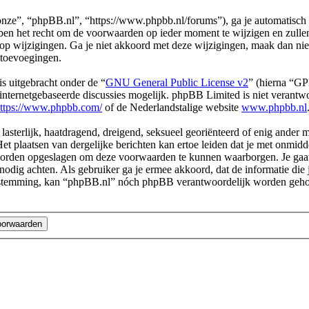
ze”, “phpBB.nl”, “https://www.phpbb.nl/forums”), ga je automatisch 
n het recht om de voorwaarden op ieder moment te wijzigen en zullen o
 op wijzigingen. Ga je niet akkoord met deze wijzigingen, maak dan ni
 toevoegingen.
s uitgebracht onder de “
GNU General Public License v2
” (hierna “G
ternetgebaseerde discussies mogelijk. phpBB Limited is niet verantwoo
ttps://www.phpbb.com/
of de Nederlandstalige website
www.phpbb.nl
 lasterlijk, haatdragend, dreigend, seksueel georiënteerd of enig ander 
et plaatsen van dergelijke berichten kan ertoe leiden dat je met onmid
n worden opgeslagen om deze voorwaarden te kunnen waarborgen. Je gaa
dit nodig achten. Als gebruiker ga je ermee akkoord, dat de informatie d
e toestemming, kan “phpBB.nl” nóch phpBB verantwoordelijk worden geh