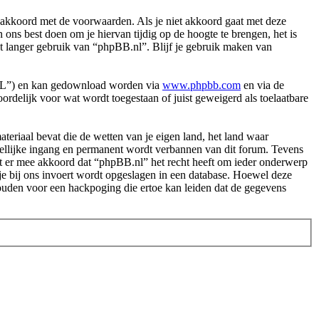
akkoord met de voorwaarden. Als je niet akkoord gaat met deze
ns best doen om je hiervan tijdig op de hoogte te brengen, het is
et langer gebruik van “phpBB.nl”. Blijf je gebruik maken van
PL”) en kan gedownload worden via
www.phpbb.com
en via de
rdelijk voor wat wordt toegestaan of juist geweigerd als toelaatbare
.
materiaal bevat die de wetten van je eigen land, het land waar
dellijke ingang en permanent wordt verbannen van dit forum. Tevens
t er mee akkoord dat “phpBB.nl” het recht heeft om ieder onderwerp
ie je bij ons invoert wordt opgeslagen in een database. Hoewel deze
ouden voor een hackpoging die ertoe kan leiden dat de gegevens