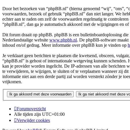
Door het bezoeken van “phpBB.nl” (hierna genoemd “wij”, “ons”, “on
voorwaarden, bezoek of gebruik “phpBB.nl” dan niet langer. We hebbe
echter aan te raden om zelf de voorwaarden regelmatig te controleren
“phpBB.nl”, dan ga je automatisch akkoord met de wijzigingen en of
Dit forum draait op phpBB. phpBB is een bulletinboardoplossing die i
Nederlandstalige website
www.phpbb.nl
. De phpBB-software maakt in
inhoud en/of gedrag. Meer informatie over phpBB kun je vinden op
h
Je verklaart geen berichten te plaatsen die kwetsend, obsceen, vulgair,
“phpBB.nl” is gehost of internationale wetgeving kunnen schenden. H
kan je provider worden ingelicht. De IP-adressen van alle berichte
te verwijderen, te wijzigen, te sluiten of te verplaatsen wanneer zij 
informatie niet aan een derde partij zal worden verstrekt zónder j
vrijkomen.
Forumoverzicht
Alle tijden zijn
UTC+01:00
Verwijder cookies