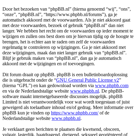
Door het bezoeken van “phpBB.nl” (hierna genoemd “wij”, “ons”,
“onze”, “phpBB.nl”, “https://www.phpbb.nl/forums”), ga je
automatisch akkoord met de voorwaarden. Als je niet akkoord gaat
met deze voorwaarden, bezoek of gebruik “phpBB.nl” dan niet
langer. We hebben het recht om de voorwaarden op ieder moment te
wijzigen en zullen ons best doen om je hiervan tijdig op de hoogte te
brengen, het is echter aan te raden om zelf de voorwaarden
regelmatig te controleren op wijzigingen. Ga je niet akkoord met
deze wijzigingen, maak dan niet langer gebruik van “phpBB.nl”.
Blijf je gebruik maken van “phpBB.nl”, dan ga je automatisch
akkoord met de wijzigingen en of toevoegingen.
Dit forum draait op phpBB. phpBB is een bulletinboardoplossing
die is uitgebracht onder de “
GNU General Public License v2
”
(hierna “GPL”) en kan gedownload worden via
www.phpbb.com
en via de Nederlandstalige website
www.phpbb.nl
. De phpBB-
software maakt internetgebaseerde discussies mogelijk. phpBB
Limited is niet verantwoordelijk voor wat wordt toegestaan of juist
geweigerd als toelaatbare inhoud en/of gedrag. Meer informatie over
phpBB kun je vinden op
https://www.phpbb.com/
of de
Nederlandstalige website
www.phpbb.nl
.
Je verklaart geen berichten te plaatsen die kwetsend, obsceen,
vulgair, lasterlijk, haatdragend, dreigend, seksueel georiënteerd of