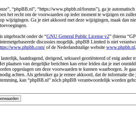
ze”, “phpBB.nl”, “https://www.phpbb.nl/forums”), ga je automatisch 
n het recht om de voorwaarden op ieder moment te wijzigen en zullen o
 op wijzigingen. Ga je niet akkoord met deze wijzigingen, maak dan ni
 toevoegingen.
s uitgebracht onder de “
GNU General Public License v2
” (hierna “G
ternetgebaseerde discussies mogelijk. phpBB Limited is niet verantwoo
ttps://www.phpbb.com/
of de Nederlandstalige website
www.phpbb.nl
 lasterlijk, haatdragend, dreigend, seksueel georiënteerd of enig ander 
et plaatsen van dergelijke berichten kan ertoe leiden dat je met onmid
n worden opgeslagen om deze voorwaarden te kunnen waarborgen. Je gaa
dit nodig achten. Als gebruiker ga je ermee akkoord, dat de informatie d
e toestemming, kan “phpBB.nl” nóch phpBB verantwoordelijk worden geh