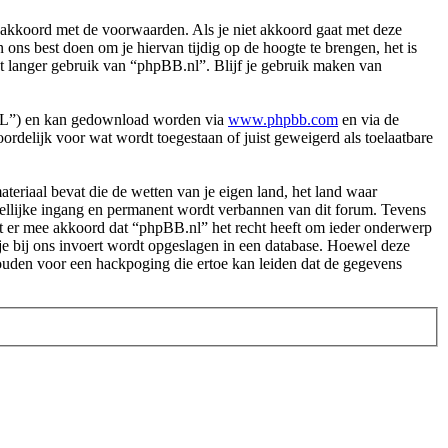
akkoord met de voorwaarden. Als je niet akkoord gaat met deze
ns best doen om je hiervan tijdig op de hoogte te brengen, het is
et langer gebruik van “phpBB.nl”. Blijf je gebruik maken van
PL”) en kan gedownload worden via
www.phpbb.com
en via de
rdelijk voor wat wordt toegestaan of juist geweigerd als toelaatbare
.
materiaal bevat die de wetten van je eigen land, het land waar
dellijke ingang en permanent wordt verbannen van dit forum. Tevens
t er mee akkoord dat “phpBB.nl” het recht heeft om ieder onderwerp
ie je bij ons invoert wordt opgeslagen in een database. Hoewel deze
ouden voor een hackpoging die ertoe kan leiden dat de gegevens