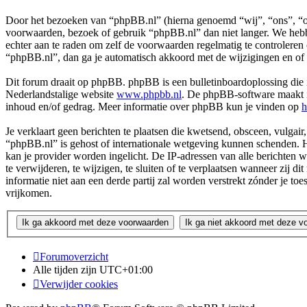
Door het bezoeken van “phpBB.nl” (hierna genoemd “wij”, “ons”, “on
voorwaarden, bezoek of gebruik “phpBB.nl” dan niet langer. We hebbe
echter aan te raden om zelf de voorwaarden regelmatig te controleren
“phpBB.nl”, dan ga je automatisch akkoord met de wijzigingen en of
Dit forum draait op phpBB. phpBB is een bulletinboardoplossing die i
Nederlandstalige website
www.phpbb.nl
. De phpBB-software maakt in
inhoud en/of gedrag. Meer informatie over phpBB kun je vinden op
h
Je verklaart geen berichten te plaatsen die kwetsend, obsceen, vulgair,
“phpBB.nl” is gehost of internationale wetgeving kunnen schenden. H
kan je provider worden ingelicht. De IP-adressen van alle berichte
te verwijderen, te wijzigen, te sluiten of te verplaatsen wanneer zij 
informatie niet aan een derde partij zal worden verstrekt zónder j
vrijkomen.
Forumoverzicht
Alle tijden zijn
UTC+01:00
Verwijder cookies