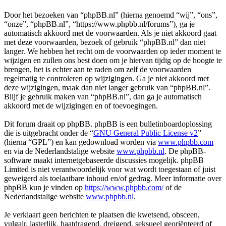
Door het bezoeken van “phpBB.nl” (hierna genoemd “wij”, “ons”,
“onze”, “phpBB.nl”, “https://www.phpbb.nl/forums”), ga je
automatisch akkoord met de voorwaarden. Als je niet akkoord gaat
met deze voorwaarden, bezoek of gebruik “phpBB.nl” dan niet
langer. We hebben het recht om de voorwaarden op ieder moment te
wijzigen en zullen ons best doen om je hiervan tijdig op de hoogte te
brengen, het is echter aan te raden om zelf de voorwaarden
regelmatig te controleren op wijzigingen. Ga je niet akkoord met
deze wijzigingen, maak dan niet langer gebruik van “phpBB.nl”.
Blijf je gebruik maken van “phpBB.nl”, dan ga je automatisch
akkoord met de wijzigingen en of toevoegingen.
Dit forum draait op phpBB. phpBB is een bulletinboardoplossing
die is uitgebracht onder de “
GNU General Public License v2
”
(hierna “GPL”) en kan gedownload worden via
www.phpbb.com
en via de Nederlandstalige website
www.phpbb.nl
. De phpBB-
software maakt internetgebaseerde discussies mogelijk. phpBB
Limited is niet verantwoordelijk voor wat wordt toegestaan of juist
geweigerd als toelaatbare inhoud en/of gedrag. Meer informatie over
phpBB kun je vinden op
https://www.phpbb.com/
of de
Nederlandstalige website
www.phpbb.nl
.
Je verklaart geen berichten te plaatsen die kwetsend, obsceen,
vulgair, lasterlijk, haatdragend, dreigend, seksueel georiënteerd of