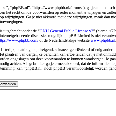
ze”, “phpBB.nl”, “https://www.phpbb.nl/forums”), ga je automatisch 
n het recht om de voorwaarden op ieder moment te wijzigen en zullen o
 op wijzigingen. Ga je niet akkoord met deze wijzigingen, maak dan ni
 toevoegingen.
s uitgebracht onder de “
GNU General Public License v2
” (hierna “G
ternetgebaseerde discussies mogelijk. phpBB Limited is niet verantwoo
ttps://www.phpbb.com/
of de Nederlandstalige website
www.phpbb.nl
 lasterlijk, haatdragend, dreigend, seksueel georiënteerd of enig ander 
et plaatsen van dergelijke berichten kan ertoe leiden dat je met onmid
n worden opgeslagen om deze voorwaarden te kunnen waarborgen. Je gaa
dit nodig achten. Als gebruiker ga je ermee akkoord, dat de informatie d
e toestemming, kan “phpBB.nl” nóch phpBB verantwoordelijk worden geh