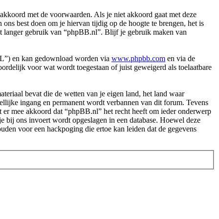
akkoord met de voorwaarden. Als je niet akkoord gaat met deze
ns best doen om je hiervan tijdig op de hoogte te brengen, het is
et langer gebruik van “phpBB.nl”. Blijf je gebruik maken van
PL”) en kan gedownload worden via
www.phpbb.com
en via de
rdelijk voor wat wordt toegestaan of juist geweigerd als toelaatbare
.
materiaal bevat die de wetten van je eigen land, het land waar
dellijke ingang en permanent wordt verbannen van dit forum. Tevens
t er mee akkoord dat “phpBB.nl” het recht heeft om ieder onderwerp
ie je bij ons invoert wordt opgeslagen in een database. Hoewel deze
ouden voor een hackpoging die ertoe kan leiden dat de gegevens