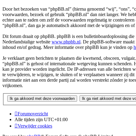
Door het bezoeken van “phpBB.nl” (hierna genoemd “wij”, “ons”, “on
voorwaarden, bezoek of gebruik “phpBB.nl” dan niet langer. We hebbe
echter aan te raden om zelf de voorwaarden regelmatig te controleren
“phpBB.nl”, dan ga je automatisch akkoord met de wijzigingen en of
Dit forum draait op phpBB. phpBB is een bulletinboardoplossing die i
Nederlandstalige website
www.phpbb.nl
. De phpBB-software maakt in
inhoud en/of gedrag. Meer informatie over phpBB kun je vinden op
h
Je verklaart geen berichten te plaatsen die kwetsend, obsceen, vulgair,
“phpBB.nl” is gehost of internationale wetgeving kunnen schenden. H
kan je provider worden ingelicht. De IP-adressen van alle berichte
te verwijderen, te wijzigen, te sluiten of te verplaatsen wanneer zij 
informatie niet aan een derde partij zal worden verstrekt zónder j
vrijkomen.
Forumoverzicht
Alle tijden zijn
UTC+01:00
Verwijder cookies