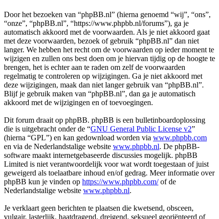
Door het bezoeken van “phpBB.nl” (hierna genoemd “wij”, “ons”,
“onze”, “phpBB.nl”, “https://www.phpbb.nl/forums”), ga je
automatisch akkoord met de voorwaarden. Als je niet akkoord gaat
met deze voorwaarden, bezoek of gebruik “phpBB.nl” dan niet
langer. We hebben het recht om de voorwaarden op ieder moment te
wijzigen en zullen ons best doen om je hiervan tijdig op de hoogte te
brengen, het is echter aan te raden om zelf de voorwaarden
regelmatig te controleren op wijzigingen. Ga je niet akkoord met
deze wijzigingen, maak dan niet langer gebruik van “phpBB.nl”.
Blijf je gebruik maken van “phpBB.nl”, dan ga je automatisch
akkoord met de wijzigingen en of toevoegingen.
Dit forum draait op phpBB. phpBB is een bulletinboardoplossing
die is uitgebracht onder de “
GNU General Public License v2
”
(hierna “GPL”) en kan gedownload worden via
www.phpbb.com
en via de Nederlandstalige website
www.phpbb.nl
. De phpBB-
software maakt internetgebaseerde discussies mogelijk. phpBB
Limited is niet verantwoordelijk voor wat wordt toegestaan of juist
geweigerd als toelaatbare inhoud en/of gedrag. Meer informatie over
phpBB kun je vinden op
https://www.phpbb.com/
of de
Nederlandstalige website
www.phpbb.nl
.
Je verklaart geen berichten te plaatsen die kwetsend, obsceen,
vulgair, lasterlijk, haatdragend, dreigend, seksueel georiënteerd of