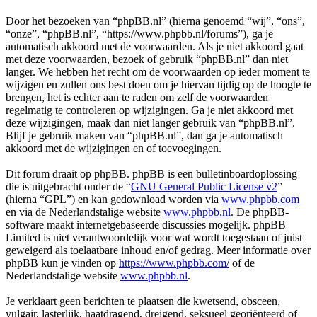
Door het bezoeken van “phpBB.nl” (hierna genoemd “wij”, “ons”,
“onze”, “phpBB.nl”, “https://www.phpbb.nl/forums”), ga je
automatisch akkoord met de voorwaarden. Als je niet akkoord gaat
met deze voorwaarden, bezoek of gebruik “phpBB.nl” dan niet
langer. We hebben het recht om de voorwaarden op ieder moment te
wijzigen en zullen ons best doen om je hiervan tijdig op de hoogte te
brengen, het is echter aan te raden om zelf de voorwaarden
regelmatig te controleren op wijzigingen. Ga je niet akkoord met
deze wijzigingen, maak dan niet langer gebruik van “phpBB.nl”.
Blijf je gebruik maken van “phpBB.nl”, dan ga je automatisch
akkoord met de wijzigingen en of toevoegingen.
Dit forum draait op phpBB. phpBB is een bulletinboardoplossing
die is uitgebracht onder de “
GNU General Public License v2
”
(hierna “GPL”) en kan gedownload worden via
www.phpbb.com
en via de Nederlandstalige website
www.phpbb.nl
. De phpBB-
software maakt internetgebaseerde discussies mogelijk. phpBB
Limited is niet verantwoordelijk voor wat wordt toegestaan of juist
geweigerd als toelaatbare inhoud en/of gedrag. Meer informatie over
phpBB kun je vinden op
https://www.phpbb.com/
of de
Nederlandstalige website
www.phpbb.nl
.
Je verklaart geen berichten te plaatsen die kwetsend, obsceen,
vulgair, lasterlijk, haatdragend, dreigend, seksueel georiënteerd of