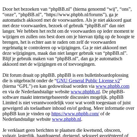
Door het bezoeken van “phpBB.nl” (hierna genoemd “wij”, “ons”,
“onze”, “phpBB.nl”, “https://www.phpbb.nl/forums”), ga je
automatisch akkoord met de voorwaarden. Als je niet akkoord gaat
met deze voorwaarden, bezoek of gebruik “phpBB.nl” dan niet
langer. We hebben het recht om de voorwaarden op ieder moment te
wijzigen en zullen ons best doen om je hiervan tijdig op de hoogte te
brengen, het is echter aan te raden om zelf de voorwaarden
regelmatig te controleren op wijzigingen. Ga je niet akkoord met
deze wijzigingen, maak dan niet langer gebruik van “phpBB.nl”.
Blijf je gebruik maken van “phpBB.nl”, dan ga je automatisch
akkoord met de wijzigingen en of toevoegingen.
Dit forum draait op phpBB. phpBB is een bulletinboardoplossing
die is uitgebracht onder de “
GNU General Public License v2
”
(hierna “GPL”) en kan gedownload worden via
www.phpbb.com
en via de Nederlandstalige website
www.phpbb.nl
. De phpBB-
software maakt internetgebaseerde discussies mogelijk. phpBB
Limited is niet verantwoordelijk voor wat wordt toegestaan of juist
geweigerd als toelaatbare inhoud en/of gedrag. Meer informatie over
phpBB kun je vinden op
https://www.phpbb.com/
of de
Nederlandstalige website
www.phpbb.nl
.
Je verklaart geen berichten te plaatsen die kwetsend, obsceen,
vulgair, lasterlijk, haatdragend, dreigend, seksueel georiënteerd of