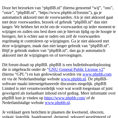
Door het bezoeken van “phpBB.nl” (hierna genoemd “wij”, “ons”,
“onze”, “phpBB.nl”, “https://www.phpbb.nl/forums”), ga je
automatisch akkoord met de voorwaarden. Als je niet akkoord gaat
met deze voorwaarden, bezoek of gebruik “phpBB.nl” dan niet
langer. We hebben het recht om de voorwaarden op ieder moment te
wijzigen en zullen ons best doen om je hiervan tijdig op de hoogte te
brengen, het is echter aan te raden om zelf de voorwaarden
regelmatig te controleren op wijzigingen. Ga je niet akkoord met
deze wijzigingen, maak dan niet langer gebruik van “phpBB.nl”.
Blijf je gebruik maken van “phpBB.nl”, dan ga je automatisch
akkoord met de wijzigingen en of toevoegingen.
Dit forum draait op phpBB. phpBB is een bulletinboardoplossing
die is uitgebracht onder de “
GNU General Public License v2
”
(hierna “GPL”) en kan gedownload worden via
www.phpbb.com
en via de Nederlandstalige website
www.phpbb.nl
. De phpBB-
software maakt internetgebaseerde discussies mogelijk. phpBB
Limited is niet verantwoordelijk voor wat wordt toegestaan of juist
geweigerd als toelaatbare inhoud en/of gedrag. Meer informatie over
phpBB kun je vinden op
https://www.phpbb.com/
of de
Nederlandstalige website
www.phpbb.nl
.
Je verklaart geen berichten te plaatsen die kwetsend, obsceen,
vulgair, lasterlijk, haatdragend, dreigend, seksueel georiënteerd of