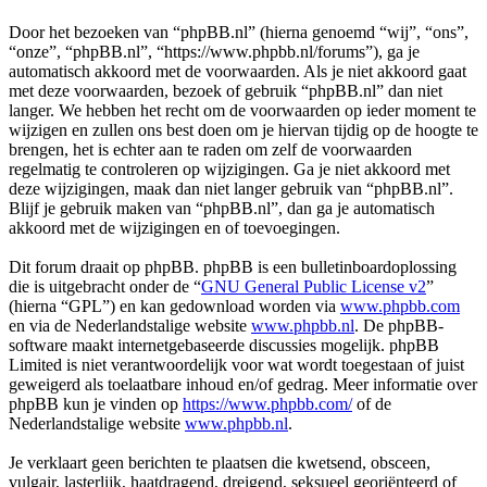
Door het bezoeken van “phpBB.nl” (hierna genoemd “wij”, “ons”,
“onze”, “phpBB.nl”, “https://www.phpbb.nl/forums”), ga je
automatisch akkoord met de voorwaarden. Als je niet akkoord gaat
met deze voorwaarden, bezoek of gebruik “phpBB.nl” dan niet
langer. We hebben het recht om de voorwaarden op ieder moment te
wijzigen en zullen ons best doen om je hiervan tijdig op de hoogte te
brengen, het is echter aan te raden om zelf de voorwaarden
regelmatig te controleren op wijzigingen. Ga je niet akkoord met
deze wijzigingen, maak dan niet langer gebruik van “phpBB.nl”.
Blijf je gebruik maken van “phpBB.nl”, dan ga je automatisch
akkoord met de wijzigingen en of toevoegingen.
Dit forum draait op phpBB. phpBB is een bulletinboardoplossing
die is uitgebracht onder de “
GNU General Public License v2
”
(hierna “GPL”) en kan gedownload worden via
www.phpbb.com
en via de Nederlandstalige website
www.phpbb.nl
. De phpBB-
software maakt internetgebaseerde discussies mogelijk. phpBB
Limited is niet verantwoordelijk voor wat wordt toegestaan of juist
geweigerd als toelaatbare inhoud en/of gedrag. Meer informatie over
phpBB kun je vinden op
https://www.phpbb.com/
of de
Nederlandstalige website
www.phpbb.nl
.
Je verklaart geen berichten te plaatsen die kwetsend, obsceen,
vulgair, lasterlijk, haatdragend, dreigend, seksueel georiënteerd of