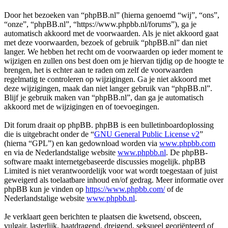
Door het bezoeken van “phpBB.nl” (hierna genoemd “wij”, “ons”,
“onze”, “phpBB.nl”, “https://www.phpbb.nl/forums”), ga je
automatisch akkoord met de voorwaarden. Als je niet akkoord gaat
met deze voorwaarden, bezoek of gebruik “phpBB.nl” dan niet
langer. We hebben het recht om de voorwaarden op ieder moment te
wijzigen en zullen ons best doen om je hiervan tijdig op de hoogte te
brengen, het is echter aan te raden om zelf de voorwaarden
regelmatig te controleren op wijzigingen. Ga je niet akkoord met
deze wijzigingen, maak dan niet langer gebruik van “phpBB.nl”.
Blijf je gebruik maken van “phpBB.nl”, dan ga je automatisch
akkoord met de wijzigingen en of toevoegingen.
Dit forum draait op phpBB. phpBB is een bulletinboardoplossing
die is uitgebracht onder de “
GNU General Public License v2
”
(hierna “GPL”) en kan gedownload worden via
www.phpbb.com
en via de Nederlandstalige website
www.phpbb.nl
. De phpBB-
software maakt internetgebaseerde discussies mogelijk. phpBB
Limited is niet verantwoordelijk voor wat wordt toegestaan of juist
geweigerd als toelaatbare inhoud en/of gedrag. Meer informatie over
phpBB kun je vinden op
https://www.phpbb.com/
of de
Nederlandstalige website
www.phpbb.nl
.
Je verklaart geen berichten te plaatsen die kwetsend, obsceen,
vulgair, lasterlijk, haatdragend, dreigend, seksueel georiënteerd of