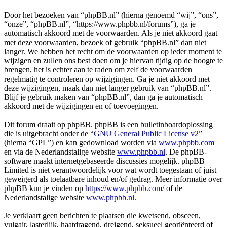
Door het bezoeken van “phpBB.nl” (hierna genoemd “wij”, “ons”,
“onze”, “phpBB.nl”, “https://www.phpbb.nl/forums”), ga je
automatisch akkoord met de voorwaarden. Als je niet akkoord gaat
met deze voorwaarden, bezoek of gebruik “phpBB.nl” dan niet
langer. We hebben het recht om de voorwaarden op ieder moment te
wijzigen en zullen ons best doen om je hiervan tijdig op de hoogte te
brengen, het is echter aan te raden om zelf de voorwaarden
regelmatig te controleren op wijzigingen. Ga je niet akkoord met
deze wijzigingen, maak dan niet langer gebruik van “phpBB.nl”.
Blijf je gebruik maken van “phpBB.nl”, dan ga je automatisch
akkoord met de wijzigingen en of toevoegingen.
Dit forum draait op phpBB. phpBB is een bulletinboardoplossing
die is uitgebracht onder de “
GNU General Public License v2
”
(hierna “GPL”) en kan gedownload worden via
www.phpbb.com
en via de Nederlandstalige website
www.phpbb.nl
. De phpBB-
software maakt internetgebaseerde discussies mogelijk. phpBB
Limited is niet verantwoordelijk voor wat wordt toegestaan of juist
geweigerd als toelaatbare inhoud en/of gedrag. Meer informatie over
phpBB kun je vinden op
https://www.phpbb.com/
of de
Nederlandstalige website
www.phpbb.nl
.
Je verklaart geen berichten te plaatsen die kwetsend, obsceen,
vulgair, lasterlijk, haatdragend, dreigend, seksueel georiënteerd of