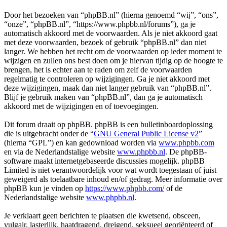
Door het bezoeken van “phpBB.nl” (hierna genoemd “wij”, “ons”,
“onze”, “phpBB.nl”, “https://www.phpbb.nl/forums”), ga je
automatisch akkoord met de voorwaarden. Als je niet akkoord gaat
met deze voorwaarden, bezoek of gebruik “phpBB.nl” dan niet
langer. We hebben het recht om de voorwaarden op ieder moment te
wijzigen en zullen ons best doen om je hiervan tijdig op de hoogte te
brengen, het is echter aan te raden om zelf de voorwaarden
regelmatig te controleren op wijzigingen. Ga je niet akkoord met
deze wijzigingen, maak dan niet langer gebruik van “phpBB.nl”.
Blijf je gebruik maken van “phpBB.nl”, dan ga je automatisch
akkoord met de wijzigingen en of toevoegingen.
Dit forum draait op phpBB. phpBB is een bulletinboardoplossing
die is uitgebracht onder de “
GNU General Public License v2
”
(hierna “GPL”) en kan gedownload worden via
www.phpbb.com
en via de Nederlandstalige website
www.phpbb.nl
. De phpBB-
software maakt internetgebaseerde discussies mogelijk. phpBB
Limited is niet verantwoordelijk voor wat wordt toegestaan of juist
geweigerd als toelaatbare inhoud en/of gedrag. Meer informatie over
phpBB kun je vinden op
https://www.phpbb.com/
of de
Nederlandstalige website
www.phpbb.nl
.
Je verklaart geen berichten te plaatsen die kwetsend, obsceen,
vulgair, lasterlijk, haatdragend, dreigend, seksueel georiënteerd of