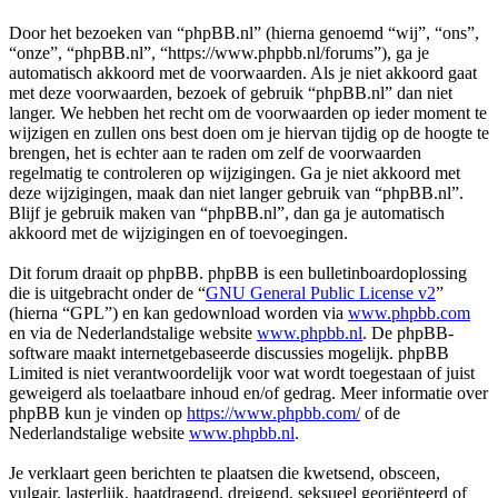
Door het bezoeken van “phpBB.nl” (hierna genoemd “wij”, “ons”,
“onze”, “phpBB.nl”, “https://www.phpbb.nl/forums”), ga je
automatisch akkoord met de voorwaarden. Als je niet akkoord gaat
met deze voorwaarden, bezoek of gebruik “phpBB.nl” dan niet
langer. We hebben het recht om de voorwaarden op ieder moment te
wijzigen en zullen ons best doen om je hiervan tijdig op de hoogte te
brengen, het is echter aan te raden om zelf de voorwaarden
regelmatig te controleren op wijzigingen. Ga je niet akkoord met
deze wijzigingen, maak dan niet langer gebruik van “phpBB.nl”.
Blijf je gebruik maken van “phpBB.nl”, dan ga je automatisch
akkoord met de wijzigingen en of toevoegingen.
Dit forum draait op phpBB. phpBB is een bulletinboardoplossing
die is uitgebracht onder de “
GNU General Public License v2
”
(hierna “GPL”) en kan gedownload worden via
www.phpbb.com
en via de Nederlandstalige website
www.phpbb.nl
. De phpBB-
software maakt internetgebaseerde discussies mogelijk. phpBB
Limited is niet verantwoordelijk voor wat wordt toegestaan of juist
geweigerd als toelaatbare inhoud en/of gedrag. Meer informatie over
phpBB kun je vinden op
https://www.phpbb.com/
of de
Nederlandstalige website
www.phpbb.nl
.
Je verklaart geen berichten te plaatsen die kwetsend, obsceen,
vulgair, lasterlijk, haatdragend, dreigend, seksueel georiënteerd of