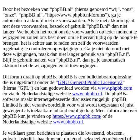
Door het bezoeken van “phpBB.nl” (hierna genoemd “wij”, “ons”,
“onze”, “phpBB.nl”, “https://www.phpbb.nl/forums”), ga je
automatisch akkoord met de voorwaarden. Als je niet akkoord gaat
met deze voorwaarden, bezoek of gebruik “phpBB.nl” dan niet
langer. We hebben het recht om de voorwaarden op ieder moment te
wijzigen en zullen ons best doen om je hiervan tijdig op de hoogte te
brengen, het is echter aan te raden om zelf de voorwaarden
regelmatig te controleren op wijzigingen. Ga je niet akkoord met
deze wijzigingen, maak dan niet langer gebruik van “phpBB.nl”.
Blijf je gebruik maken van “phpBB.nl”, dan ga je automatisch
akkoord met de wijzigingen en of toevoegingen.
Dit forum draait op phpBB. phpBB is een bulletinboardoplossing
die is uitgebracht onder de “
GNU General Public License v2
”
(hierna “GPL”) en kan gedownload worden via
www.phpbb.com
en via de Nederlandstalige website
www.phpbb.nl
. De phpBB-
software maakt internetgebaseerde discussies mogelijk. phpBB
Limited is niet verantwoordelijk voor wat wordt toegestaan of juist
geweigerd als toelaatbare inhoud en/of gedrag. Meer informatie over
phpBB kun je vinden op
https://www.phpbb.com/
of de
Nederlandstalige website
www.phpbb.nl
.
Je verklaart geen berichten te plaatsen die kwetsend, obsceen,
vulgair, lasterlijk, haatdragend, dreigend, seksueel georiënteerd of