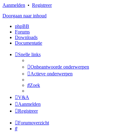
Aanmelden
•
Registreer
Doorgaan naar inhoud
phpBB
Forums
Downloads
Documentatie
Snelle links
Onbeantwoorde onderwerpen
Actieve onderwerpen
Zoek
V&A
Aanmelden
Registreer
Forumoverzicht
Zoek