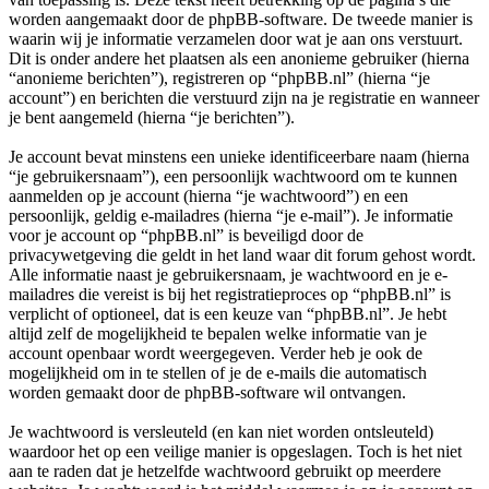
worden aangemaakt door de phpBB-software. De tweede manier is
waarin wij je informatie verzamelen door wat je aan ons verstuurt.
Dit is onder andere het plaatsen als een anonieme gebruiker (hierna
“anonieme berichten”), registreren op “phpBB.nl” (hierna “je
account”) en berichten die verstuurd zijn na je registratie en wanneer
je bent aangemeld (hierna “je berichten”).
Je account bevat minstens een unieke identificeerbare naam (hierna
“je gebruikersnaam”), een persoonlijk wachtwoord om te kunnen
aanmelden op je account (hierna “je wachtwoord”) en een
persoonlijk, geldig e-mailadres (hierna “je e-mail”). Je informatie
voor je account op “phpBB.nl” is beveiligd door de
privacywetgeving die geldt in het land waar dit forum gehost wordt.
Alle informatie naast je gebruikersnaam, je wachtwoord en je e-
mailadres die vereist is bij het registratieproces op “phpBB.nl” is
verplicht of optioneel, dat is een keuze van “phpBB.nl”. Je hebt
altijd zelf de mogelijkheid te bepalen welke informatie van je
account openbaar wordt weergegeven. Verder heb je ook de
mogelijkheid om in te stellen of je de e-mails die automatisch
worden gemaakt door de phpBB-software wil ontvangen.
Je wachtwoord is versleuteld (en kan niet worden ontsleuteld)
waardoor het op een veilige manier is opgeslagen. Toch is het niet
aan te raden dat je hetzelfde wachtwoord gebruikt op meerdere