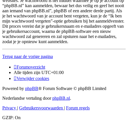
websites. Je wachtwoord is het middel waarmee je op je account op
“phpBB.nl” kan aanmelden, bewaar het dus veilig en geef het nooit
aan iemand van phpBB.nl”, phpBB of een andere derde partij. Als
je het wachtwoord van je account bent vergeten, kun je de “Ik ben
mijn wachtwoord vergeten”-optie gebruiken bij het aanmeldvenster.
Dit proces vereist dat je gebruikersnaam en e-mailadres opgeeft van
je gebruikersaccount, waarna de phpBB-software een nieuw
wachtwoord zal genereren en zal opsturen naar het e-mailadres,
zodat je je opnieuw kunt aanmelden.
Terug naar de vorige pagina
Forumoverzicht
Alle tijden zijn
UTC+01:00
Verwijder cookies
Powered by
phpBB
® Forum Software © phpBB Limited
Nederlandse vertaling door
phpBB.nl
.
Privacy
|
Gebruikersvoorwaarden
|
Forum regels
GZIP: On