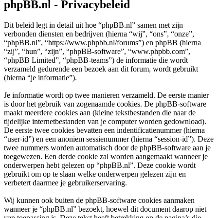
phpBB.nl - Privacybeleid
Dit beleid legt in detail uit hoe “phpBB.nl” samen met zijn
verbonden diensten en bedrijven (hierna “wij”, “ons”, “onze”,
“phpBB.nl”, “https://www.phpbb.nl/forums”) en phpBB (hierna
“zij”, “hun”, “zijn”, “phpBB-software”, “www.phpbb.com”,
“phpBB Limited”, “phpBB-teams”) de informatie die wordt
verzameld gedurende een bezoek aan dit forum, wordt gebruikt
(hierna “je informatie”).
Je informatie wordt op twee manieren verzameld. De eerste manier
is door het gebruik van zogenaamde cookies. De phpBB-software
maakt meerdere cookies aan (kleine tekstbestanden die naar de
tijdelijke internetbestanden van je computer worden gedownload).
De eerste twee cookies bevatten een indentificatienummer (hierna
“user-id”) en een anoniem sessienummer (hierna “session-id”). Deze
twee nummers worden automatisch door de phpBB-software aan je
toegewezen. Een derde cookie zal worden aangemaakt wanneer je
onderwerpen hebt gelezen op “phpBB.nl”. Deze cookie wordt
gebruikt om op te slaan welke onderwerpen gelezen zijn en
verbetert daarmee je gebruikerservaring.
Wij kunnen ook buiten de phpBB-software cookies aanmaken
wanneer je “phpBB.nl” bezoekt, hoewel dit document daarop niet
van toepassing is. Deze tekst heeft betrekking op de pagina’s die