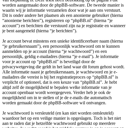
worden aangemaakt door de phpBB-software. De tweede manier is
waarin wij je informatie verzamelen door wat je aan ons verstuurt.
Dit is onder andere het plaatsen als een anonieme gebruiker (hierna
“anonieme berichten”), registreren op “phpBB.nl” (hierna “je
account”) en berichten die verstuurd zijn na je registratie en wanneer
je bent aangemeld (hierna “je berichten”).
Je account bevat minstens een unieke identificeerbare naam (hierna
“je gebruikersnaam”), een persoonlijk wachtwoord om te kunnen
aanmelden op je account (hierna “je wachtwoord”) en een
persoonlijk, geldig e-mailadres (hierna “je e-mail”). Je informatie
voor je account op “phpBB.nl” is beveiligd door de
privacywetgeving die geldt in het land waar dit forum gehost wordt.
Alle informatie naast je gebruikersnaam, je wachtwoord en je e-
mailadres die vereist is bij het registratieproces op “phpBB.nl” is
verplicht of optioneel, dat is een keuze van “phpBB.nl”. Je hebt
altijd zelf de mogelijkheid te bepalen welke informatie van je
account openbaar wordt weergegeven. Verder heb je ook de
mogelijkheid om in te stellen of je de e-mails die automatisch
worden gemaakt door de phpBB-software wil ontvangen.
Je wachtwoord is versleuteld (en kan niet worden ontsleuteld)
waardoor het op een veilige manier is opgeslagen. Toch is het niet
aan te raden dat je hetzelfde wachtwoord gebruikt op meerdere