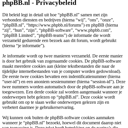
phpBB.nl - Privacybeleid
Dit beleid legt in detail uit hoe “phpBB.nl” samen met zijn
verbonden diensten en bedrijven (hierna “wij”, “ons”, “onze”,
“phpBB.nl”, “https://www.phpbb.nl/forums”) en phpBB (hierna
“zij”, “hun”, “zijn”, “phpBB-software”, “www.phpbb.com”,
“phpBB Limited”, “phpBB-teams”) de informatie die wordt
verzameld gedurende een bezoek aan dit forum, wordt gebruikt
(hierna “je informatie”).
Je informatie wordt op twee manieren verzameld. De eerste manier
is door het gebruik van zogenaamde cookies. De phpBB-software
maakt meerdere cookies aan (kleine tekstbestanden die naar de
tijdelijke internetbestanden van je computer worden gedownload).
De eerste twee cookies bevatten een indentificatienummer (hierna
“user-id”) en een anoniem sessienummer (hierna “session-id”). Deze
twee nummers worden automatisch door de phpBB-software aan je
toegewezen. Een derde cookie zal worden aangemaakt wanneer je
onderwerpen hebt gelezen op “phpBB.nl”. Deze cookie wordt
gebruikt om op te slaan welke onderwerpen gelezen zijn en
verbetert daarmee je gebruikerservaring.
Wij kunnen ook buiten de phpBB-software cookies aanmaken
wanneer je “phpBB.nl” bezoekt, hoewel dit document daarop niet
van toepassing is. Deze tekst heeft betrekking op de pagina’s die