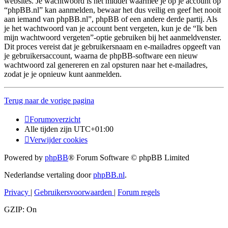
websites. Je wachtwoord is het middel waarmee je op je account op
“phpBB.nl” kan aanmelden, bewaar het dus veilig en geef het nooit
aan iemand van phpBB.nl”, phpBB of een andere derde partij. Als
je het wachtwoord van je account bent vergeten, kun je de “Ik ben
mijn wachtwoord vergeten”-optie gebruiken bij het aanmeldvenster.
Dit proces vereist dat je gebruikersnaam en e-mailadres opgeeft van
je gebruikersaccount, waarna de phpBB-software een nieuw
wachtwoord zal genereren en zal opsturen naar het e-mailadres,
zodat je je opnieuw kunt aanmelden.
Terug naar de vorige pagina
Forumoverzicht
Alle tijden zijn
UTC+01:00
Verwijder cookies
Powered by
phpBB
® Forum Software © phpBB Limited
Nederlandse vertaling door
phpBB.nl
.
Privacy
|
Gebruikersvoorwaarden
|
Forum regels
GZIP: On