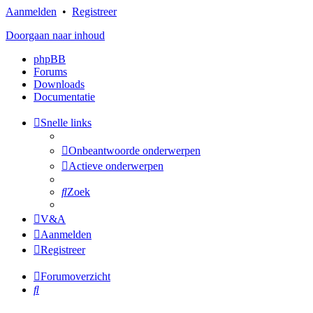
Aanmelden
•
Registreer
Doorgaan naar inhoud
phpBB
Forums
Downloads
Documentatie
Snelle links
Onbeantwoorde onderwerpen
Actieve onderwerpen
Zoek
V&A
Aanmelden
Registreer
Forumoverzicht
Zoek