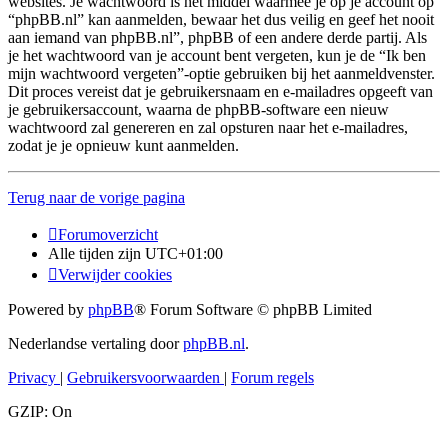
websites. Je wachtwoord is het middel waarmee je op je account op
“phpBB.nl” kan aanmelden, bewaar het dus veilig en geef het nooit
aan iemand van phpBB.nl”, phpBB of een andere derde partij. Als
je het wachtwoord van je account bent vergeten, kun je de “Ik ben
mijn wachtwoord vergeten”-optie gebruiken bij het aanmeldvenster.
Dit proces vereist dat je gebruikersnaam en e-mailadres opgeeft van
je gebruikersaccount, waarna de phpBB-software een nieuw
wachtwoord zal genereren en zal opsturen naar het e-mailadres,
zodat je je opnieuw kunt aanmelden.
Terug naar de vorige pagina
Forumoverzicht
Alle tijden zijn
UTC+01:00
Verwijder cookies
Powered by
phpBB
® Forum Software © phpBB Limited
Nederlandse vertaling door
phpBB.nl
.
Privacy
|
Gebruikersvoorwaarden
|
Forum regels
GZIP: On