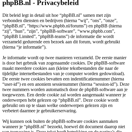
phpBB.nl - Privacybeleid
Dit beleid legt in detail uit hoe “phpBB.nl” samen met zijn
verbonden diensten en bedrijven (hierna “wij”, “ons”, “onze”,
“phpBB.nl”, “https://www.phpbb.nl/forums”) en phpBB (hierna
“zij”, “hun”, “zijn”, “phpBB-software”, “www.phpbb.com”,
“phpBB Limited”, “phpBB-teams”) de informatie die wordt
verzameld gedurende een bezoek aan dit forum, wordt gebruikt
(hierna “je informatie”).
Je informatie wordt op twee manieren verzameld. De eerste manier
is door het gebruik van zogenaamde cookies. De phpBB-software
maakt meerdere cookies aan (kleine tekstbestanden die naar de
tijdelijke internetbestanden van je computer worden gedownload).
De eerste twee cookies bevatten een indentificatienummer (hierna
“user-id”) en een anoniem sessienummer (hierna “session-id”). Deze
twee nummers worden automatisch door de phpBB-software aan je
toegewezen. Een derde cookie zal worden aangemaakt wanneer je
onderwerpen hebt gelezen op “phpBB.nl”. Deze cookie wordt
gebruikt om op te slaan welke onderwerpen gelezen zijn en
verbetert daarmee je gebruikerservaring.
Wij kunnen ook buiten de phpBB-software cookies aanmaken
wanneer je “phpBB.nl” bezoekt, hoewel dit document daarop niet
van toepassing is. Deze tekst heeft betrekking op de pagina’s die