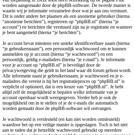
worden aangemaakt door de phpBB-software. De tweede manier is
waarin wij je informatie verzamelen door wat je aan ons verstuurt.
Dit is onder andere het plaatsen als een anonieme gebruiker (hierna
“anonieme berichten”), registreren op “phpBB.nl” (hierna “je
account”) en berichten die verstuurd zijn na je registratie en wanneer
je bent aangemeld (hierna “je berichten”).
Je account bevat minstens een unieke identificeerbare naam (hierna
“je gebruikersnaam”), een persoonlijk wachtwoord om te kunnen
aanmelden op je account (hierna “je wachtwoord”) en een
persoonlijk, geldig e-mailadres (hierna “je e-mail”). Je informatie
voor je account op “phpBB.nl” is beveiligd door de
privacywetgeving die geldt in het land waar dit forum gehost wordt.
Alle informatie naast je gebruikersnaam, je wachtwoord en je e-
mailadres die vereist is bij het registratieproces op “phpBB.nl” is
verplicht of optioneel, dat is een keuze van “phpBB.nl”. Je hebt
altijd zelf de mogelijkheid te bepalen welke informatie van je
account openbaar wordt weergegeven. Verder heb je ook de
mogelijkheid om in te stellen of je de e-mails die automatisch
worden gemaakt door de phpBB-software wil ontvangen.
Je wachtwoord is versleuteld (en kan niet worden ontsleuteld)
waardoor het op een veilige manier is opgeslagen. Toch is het niet
aan te raden dat je hetzelfde wachtwoord gebruikt op meerdere