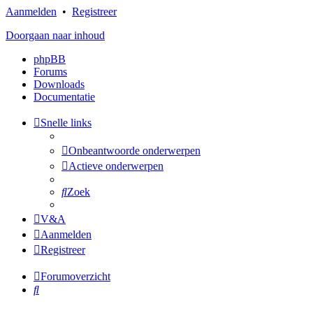
Aanmelden
•
Registreer
Doorgaan naar inhoud
phpBB
Forums
Downloads
Documentatie
Snelle links
Onbeantwoorde onderwerpen
Actieve onderwerpen
Zoek
V&A
Aanmelden
Registreer
Forumoverzicht
Zoek