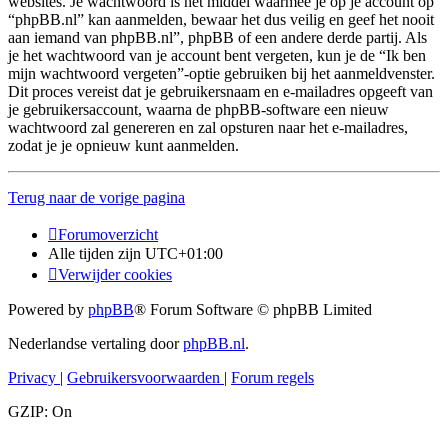
websites. Je wachtwoord is het middel waarmee je op je account op
“phpBB.nl” kan aanmelden, bewaar het dus veilig en geef het nooit
aan iemand van phpBB.nl”, phpBB of een andere derde partij. Als
je het wachtwoord van je account bent vergeten, kun je de “Ik ben
mijn wachtwoord vergeten”-optie gebruiken bij het aanmeldvenster.
Dit proces vereist dat je gebruikersnaam en e-mailadres opgeeft van
je gebruikersaccount, waarna de phpBB-software een nieuw
wachtwoord zal genereren en zal opsturen naar het e-mailadres,
zodat je je opnieuw kunt aanmelden.
Terug naar de vorige pagina
Forumoverzicht
Alle tijden zijn
UTC+01:00
Verwijder cookies
Powered by
phpBB
® Forum Software © phpBB Limited
Nederlandse vertaling door
phpBB.nl
.
Privacy
|
Gebruikersvoorwaarden
|
Forum regels
GZIP: On