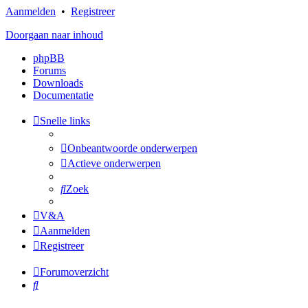
Aanmelden
•
Registreer
Doorgaan naar inhoud
phpBB
Forums
Downloads
Documentatie
Snelle links
Onbeantwoorde onderwerpen
Actieve onderwerpen
Zoek
V&A
Aanmelden
Registreer
Forumoverzicht
Zoek