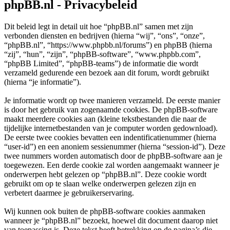
phpBB.nl - Privacybeleid
Dit beleid legt in detail uit hoe “phpBB.nl” samen met zijn
verbonden diensten en bedrijven (hierna “wij”, “ons”, “onze”,
“phpBB.nl”, “https://www.phpbb.nl/forums”) en phpBB (hierna
“zij”, “hun”, “zijn”, “phpBB-software”, “www.phpbb.com”,
“phpBB Limited”, “phpBB-teams”) de informatie die wordt
verzameld gedurende een bezoek aan dit forum, wordt gebruikt
(hierna “je informatie”).
Je informatie wordt op twee manieren verzameld. De eerste manier
is door het gebruik van zogenaamde cookies. De phpBB-software
maakt meerdere cookies aan (kleine tekstbestanden die naar de
tijdelijke internetbestanden van je computer worden gedownload).
De eerste twee cookies bevatten een indentificatienummer (hierna
“user-id”) en een anoniem sessienummer (hierna “session-id”). Deze
twee nummers worden automatisch door de phpBB-software aan je
toegewezen. Een derde cookie zal worden aangemaakt wanneer je
onderwerpen hebt gelezen op “phpBB.nl”. Deze cookie wordt
gebruikt om op te slaan welke onderwerpen gelezen zijn en
verbetert daarmee je gebruikerservaring.
Wij kunnen ook buiten de phpBB-software cookies aanmaken
wanneer je “phpBB.nl” bezoekt, hoewel dit document daarop niet
van toepassing is. Deze tekst heeft betrekking op de pagina’s die