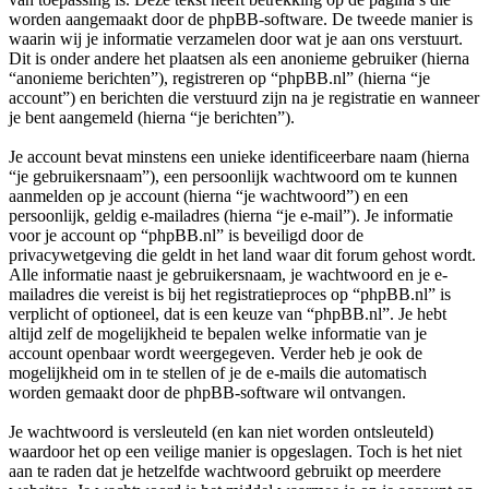
worden aangemaakt door de phpBB-software. De tweede manier is
waarin wij je informatie verzamelen door wat je aan ons verstuurt.
Dit is onder andere het plaatsen als een anonieme gebruiker (hierna
“anonieme berichten”), registreren op “phpBB.nl” (hierna “je
account”) en berichten die verstuurd zijn na je registratie en wanneer
je bent aangemeld (hierna “je berichten”).
Je account bevat minstens een unieke identificeerbare naam (hierna
“je gebruikersnaam”), een persoonlijk wachtwoord om te kunnen
aanmelden op je account (hierna “je wachtwoord”) en een
persoonlijk, geldig e-mailadres (hierna “je e-mail”). Je informatie
voor je account op “phpBB.nl” is beveiligd door de
privacywetgeving die geldt in het land waar dit forum gehost wordt.
Alle informatie naast je gebruikersnaam, je wachtwoord en je e-
mailadres die vereist is bij het registratieproces op “phpBB.nl” is
verplicht of optioneel, dat is een keuze van “phpBB.nl”. Je hebt
altijd zelf de mogelijkheid te bepalen welke informatie van je
account openbaar wordt weergegeven. Verder heb je ook de
mogelijkheid om in te stellen of je de e-mails die automatisch
worden gemaakt door de phpBB-software wil ontvangen.
Je wachtwoord is versleuteld (en kan niet worden ontsleuteld)
waardoor het op een veilige manier is opgeslagen. Toch is het niet
aan te raden dat je hetzelfde wachtwoord gebruikt op meerdere