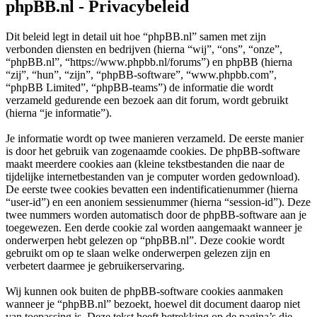
phpBB.nl - Privacybeleid
Dit beleid legt in detail uit hoe “phpBB.nl” samen met zijn
verbonden diensten en bedrijven (hierna “wij”, “ons”, “onze”,
“phpBB.nl”, “https://www.phpbb.nl/forums”) en phpBB (hierna
“zij”, “hun”, “zijn”, “phpBB-software”, “www.phpbb.com”,
“phpBB Limited”, “phpBB-teams”) de informatie die wordt
verzameld gedurende een bezoek aan dit forum, wordt gebruikt
(hierna “je informatie”).
Je informatie wordt op twee manieren verzameld. De eerste manier
is door het gebruik van zogenaamde cookies. De phpBB-software
maakt meerdere cookies aan (kleine tekstbestanden die naar de
tijdelijke internetbestanden van je computer worden gedownload).
De eerste twee cookies bevatten een indentificatienummer (hierna
“user-id”) en een anoniem sessienummer (hierna “session-id”). Deze
twee nummers worden automatisch door de phpBB-software aan je
toegewezen. Een derde cookie zal worden aangemaakt wanneer je
onderwerpen hebt gelezen op “phpBB.nl”. Deze cookie wordt
gebruikt om op te slaan welke onderwerpen gelezen zijn en
verbetert daarmee je gebruikerservaring.
Wij kunnen ook buiten de phpBB-software cookies aanmaken
wanneer je “phpBB.nl” bezoekt, hoewel dit document daarop niet
van toepassing is. Deze tekst heeft betrekking op de pagina’s die