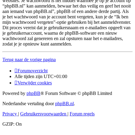
websites. Je wachtwoord is het middel waarmee je op je account op
“phpBB.nl” kan aanmelden, bewaar het dus veilig en geef het nooit
aan iemand van phpBB.nl”, phpBB of een andere derde partij. Als
je het wachtwoord van je account bent vergeten, kun je de “Ik ben
mijn wachtwoord vergeten”-optie gebruiken bij het aanmeldvenster.
Dit proces vereist dat je gebruikersnaam en e-mailadres opgeeft van
je gebruikersaccount, waarna de phpBB-software een nieuw
wachtwoord zal genereren en zal opsturen naar het e-mailadres,
zodat je je opnieuw kunt aanmelden.
Terug naar de vorige pagina
Forumoverzicht
Alle tijden zijn
UTC+01:00
Verwijder cookies
Powered by
phpBB
® Forum Software © phpBB Limited
Nederlandse vertaling door
phpBB.nl
.
Privacy
|
Gebruikersvoorwaarden
|
Forum regels
GZIP: On