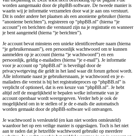
worden aangemaakt door de phpBB-software. De tweede manier is
waarin wij je informatie verzamelen door wat je aan ons verstuurt.
Dit is onder andere het plaatsen als een anonieme gebruiker (hierna
“anonieme berichten”), registreren op “phpBB.nl” (hierna “je
account”) en berichten die verstuurd zijn na je registratie en wanneer
je bent aangemeld (hierna “je berichten”).
Je account bevat minstens een unieke identificeerbare naam (hierna
“je gebruikersnaam”), een persoonlijk wachtwoord om te kunnen
aanmelden op je account (hierna “je wachtwoord”) en een
persoonlijk, geldig e-mailadres (hierna “je e-mail”). Je informatie
voor je account op “phpBB.nl” is beveiligd door de
privacywetgeving die geldt in het land waar dit forum gehost wordt.
Alle informatie naast je gebruikersnaam, je wachtwoord en je e-
mailadres die vereist is bij het registratieproces op “phpBB.nl” is
verplicht of optioneel, dat is een keuze van “phpBB.nl”. Je hebt
altijd zelf de mogelijkheid te bepalen welke informatie van je
account openbaar wordt weergegeven. Verder heb je ook de
mogelijkheid om in te stellen of je de e-mails die automatisch
worden gemaakt door de phpBB-software wil ontvangen.
Je wachtwoord is versleuteld (en kan niet worden ontsleuteld)
waardoor het op een veilige manier is opgeslagen. Toch is het niet
aan te raden dat je hetzelfde wachtwoord gebruikt op meerdere