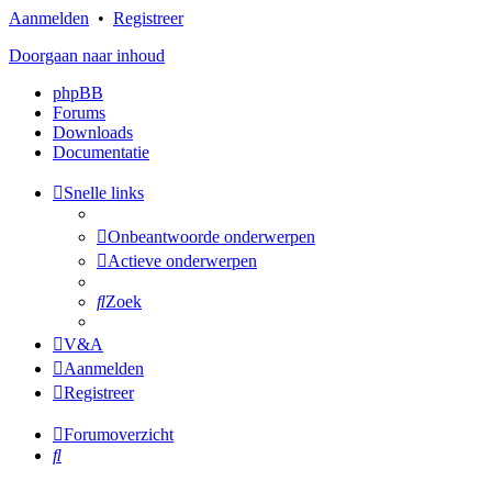
Aanmelden
•
Registreer
Doorgaan naar inhoud
phpBB
Forums
Downloads
Documentatie
Snelle links
Onbeantwoorde onderwerpen
Actieve onderwerpen
Zoek
V&A
Aanmelden
Registreer
Forumoverzicht
Zoek