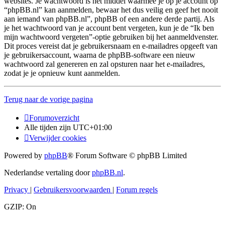
websites. Je wachtwoord is het middel waarmee je op je account op
“phpBB.nl” kan aanmelden, bewaar het dus veilig en geef het nooit
aan iemand van phpBB.nl”, phpBB of een andere derde partij. Als
je het wachtwoord van je account bent vergeten, kun je de “Ik ben
mijn wachtwoord vergeten”-optie gebruiken bij het aanmeldvenster.
Dit proces vereist dat je gebruikersnaam en e-mailadres opgeeft van
je gebruikersaccount, waarna de phpBB-software een nieuw
wachtwoord zal genereren en zal opsturen naar het e-mailadres,
zodat je je opnieuw kunt aanmelden.
Terug naar de vorige pagina
Forumoverzicht
Alle tijden zijn
UTC+01:00
Verwijder cookies
Powered by
phpBB
® Forum Software © phpBB Limited
Nederlandse vertaling door
phpBB.nl
.
Privacy
|
Gebruikersvoorwaarden
|
Forum regels
GZIP: On