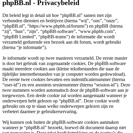
phpBB.nl - Privacybeleid
Dit beleid legt in detail uit hoe “phpBB.nl” samen met zijn
verbonden diensten en bedrijven (hierna “wij”, “ons”, “onze”,
“phpBB.nl”, “https://www.phpbb.nl/forums”) en phpBB (hierna
“zij”, “hun”, “zijn”, “phpBB-software”, “www.phpbb.com”,
“phpBB Limited”, “phpBB-teams”) de informatie die wordt
verzameld gedurende een bezoek aan dit forum, wordt gebruikt
(hierna “je informatie”).
Je informatie wordt op twee manieren verzameld. De eerste manier
is door het gebruik van zogenaamde cookies. De phpBB-software
maakt meerdere cookies aan (kleine tekstbestanden die naar de
tijdelijke internetbestanden van je computer worden gedownload).
De eerste twee cookies bevatten een indentificatienummer (hierna
“user-id”) en een anoniem sessienummer (hierna “session-id”). Deze
twee nummers worden automatisch door de phpBB-software aan je
toegewezen. Een derde cookie zal worden aangemaakt wanneer je
onderwerpen hebt gelezen op “phpBB.nl”. Deze cookie wordt
gebruikt om op te slaan welke onderwerpen gelezen zijn en
verbetert daarmee je gebruikerservaring.
Wij kunnen ook buiten de phpBB-software cookies aanmaken
wanneer je “phpBB.nl” bezoekt, hoewel dit document daarop niet
van toepassing is. Deze tekst heeft betrekking op de pagina’s die