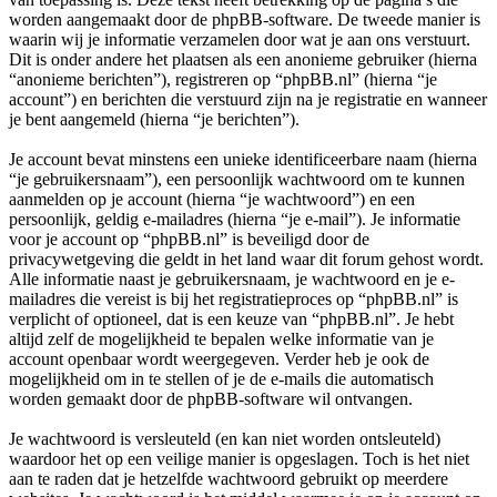
worden aangemaakt door de phpBB-software. De tweede manier is
waarin wij je informatie verzamelen door wat je aan ons verstuurt.
Dit is onder andere het plaatsen als een anonieme gebruiker (hierna
“anonieme berichten”), registreren op “phpBB.nl” (hierna “je
account”) en berichten die verstuurd zijn na je registratie en wanneer
je bent aangemeld (hierna “je berichten”).
Je account bevat minstens een unieke identificeerbare naam (hierna
“je gebruikersnaam”), een persoonlijk wachtwoord om te kunnen
aanmelden op je account (hierna “je wachtwoord”) en een
persoonlijk, geldig e-mailadres (hierna “je e-mail”). Je informatie
voor je account op “phpBB.nl” is beveiligd door de
privacywetgeving die geldt in het land waar dit forum gehost wordt.
Alle informatie naast je gebruikersnaam, je wachtwoord en je e-
mailadres die vereist is bij het registratieproces op “phpBB.nl” is
verplicht of optioneel, dat is een keuze van “phpBB.nl”. Je hebt
altijd zelf de mogelijkheid te bepalen welke informatie van je
account openbaar wordt weergegeven. Verder heb je ook de
mogelijkheid om in te stellen of je de e-mails die automatisch
worden gemaakt door de phpBB-software wil ontvangen.
Je wachtwoord is versleuteld (en kan niet worden ontsleuteld)
waardoor het op een veilige manier is opgeslagen. Toch is het niet
aan te raden dat je hetzelfde wachtwoord gebruikt op meerdere