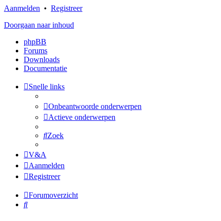
Aanmelden
•
Registreer
Doorgaan naar inhoud
phpBB
Forums
Downloads
Documentatie
Snelle links
Onbeantwoorde onderwerpen
Actieve onderwerpen
Zoek
V&A
Aanmelden
Registreer
Forumoverzicht
Zoek