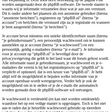
worden aangemaakt door de phpBB-software. De tweede manier is
waarin wij je informatie verzamelen door wat je aan ons verstuurt.
Dit is onder andere het plaatsen als een anonieme gebruiker (hierna
“anonieme berichten”), registreren op “phpBB.nl” (hierna “je
account”) en berichten die verstuurd zijn na je registratie en wanneer
je bent aangemeld (hierna “je berichten”).
Je account bevat minstens een unieke identificeerbare naam (hierna
“je gebruikersnaam”), een persoonlijk wachtwoord om te kunnen
aanmelden op je account (hierna “je wachtwoord”) en een
persoonlijk, geldig e-mailadres (hierna “je e-mail”). Je informatie
voor je account op “phpBB.nl” is beveiligd door de
privacywetgeving die geldt in het land waar dit forum gehost wordt.
Alle informatie naast je gebruikersnaam, je wachtwoord en je e-
mailadres die vereist is bij het registratieproces op “phpBB.nl” is
verplicht of optioneel, dat is een keuze van “phpBB.nl”. Je hebt
altijd zelf de mogelijkheid te bepalen welke informatie van je
account openbaar wordt weergegeven. Verder heb je ook de
mogelijkheid om in te stellen of je de e-mails die automatisch
worden gemaakt door de phpBB-software wil ontvangen.
Je wachtwoord is versleuteld (en kan niet worden ontsleuteld)
waardoor het op een veilige manier is opgeslagen. Toch is het niet
aan te raden dat je hetzelfde wachtwoord gebruikt op meerdere