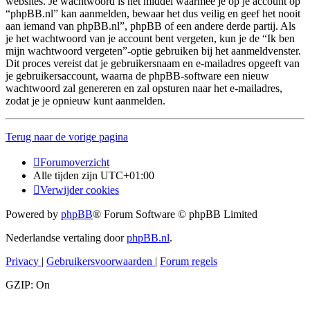
websites. Je wachtwoord is het middel waarmee je op je account op
“phpBB.nl” kan aanmelden, bewaar het dus veilig en geef het nooit
aan iemand van phpBB.nl”, phpBB of een andere derde partij. Als
je het wachtwoord van je account bent vergeten, kun je de “Ik ben
mijn wachtwoord vergeten”-optie gebruiken bij het aanmeldvenster.
Dit proces vereist dat je gebruikersnaam en e-mailadres opgeeft van
je gebruikersaccount, waarna de phpBB-software een nieuw
wachtwoord zal genereren en zal opsturen naar het e-mailadres,
zodat je je opnieuw kunt aanmelden.
Terug naar de vorige pagina
Forumoverzicht
Alle tijden zijn
UTC+01:00
Verwijder cookies
Powered by
phpBB
® Forum Software © phpBB Limited
Nederlandse vertaling door
phpBB.nl
.
Privacy
|
Gebruikersvoorwaarden
|
Forum regels
GZIP: On