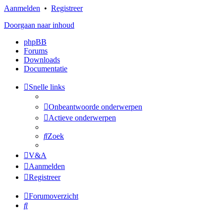
Aanmelden
•
Registreer
Doorgaan naar inhoud
phpBB
Forums
Downloads
Documentatie
Snelle links
Onbeantwoorde onderwerpen
Actieve onderwerpen
Zoek
V&A
Aanmelden
Registreer
Forumoverzicht
Zoek