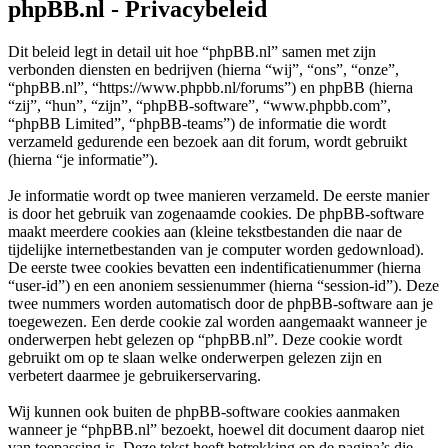
phpBB.nl - Privacybeleid
Dit beleid legt in detail uit hoe “phpBB.nl” samen met zijn
verbonden diensten en bedrijven (hierna “wij”, “ons”, “onze”,
“phpBB.nl”, “https://www.phpbb.nl/forums”) en phpBB (hierna
“zij”, “hun”, “zijn”, “phpBB-software”, “www.phpbb.com”,
“phpBB Limited”, “phpBB-teams”) de informatie die wordt
verzameld gedurende een bezoek aan dit forum, wordt gebruikt
(hierna “je informatie”).
Je informatie wordt op twee manieren verzameld. De eerste manier
is door het gebruik van zogenaamde cookies. De phpBB-software
maakt meerdere cookies aan (kleine tekstbestanden die naar de
tijdelijke internetbestanden van je computer worden gedownload).
De eerste twee cookies bevatten een indentificatienummer (hierna
“user-id”) en een anoniem sessienummer (hierna “session-id”). Deze
twee nummers worden automatisch door de phpBB-software aan je
toegewezen. Een derde cookie zal worden aangemaakt wanneer je
onderwerpen hebt gelezen op “phpBB.nl”. Deze cookie wordt
gebruikt om op te slaan welke onderwerpen gelezen zijn en
verbetert daarmee je gebruikerservaring.
Wij kunnen ook buiten de phpBB-software cookies aanmaken
wanneer je “phpBB.nl” bezoekt, hoewel dit document daarop niet
van toepassing is. Deze tekst heeft betrekking op de pagina’s die