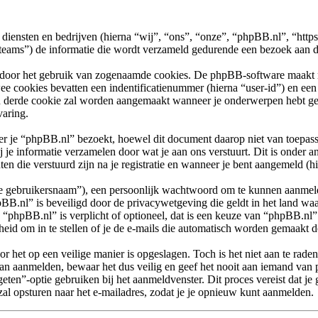
n diensten en bedrijven (hierna “wij”, “ons”, “onze”, “phpBB.nl”, “htt
) de informatie die wordt verzameld gedurende een bezoek aan dit f
 door het gebruik van zogenaamde cookies. De phpBB-software maakt mee
ee cookies bevatten een indentificatienummer (hierna “user-id”) en e
 derde cookie zal worden aangemaakt wanneer je onderwerpen hebt gel
varing.
e “phpBB.nl” bezoekt, hoewel dit document daarop niet van toepassin
e informatie verzamelen door wat je aan ons verstuurt. Dit is onder a
en die verstuurd zijn na je registratie en wanneer je bent aangemeld (hi
“je gebruikersnaam”), een persoonlijk wachtwoord om te kunnen aanmeld
pBB.nl” is beveiligd door de privacywetgeving die geldt in het land waa
p “phpBB.nl” is verplicht of optioneel, dat is een keuze van “phpBB.nl”.
eid om in te stellen of je de e-mails die automatisch worden gemaakt
r het op een veilige manier is opgeslagen. Toch is het niet aan te rade
n aanmelden, bewaar het dus veilig en geef het nooit aan iemand van 
eten”-optie gebruiken bij het aanmeldvenster. Dit proces vereist dat je
 opsturen naar het e-mailadres, zodat je je opnieuw kunt aanmelden.