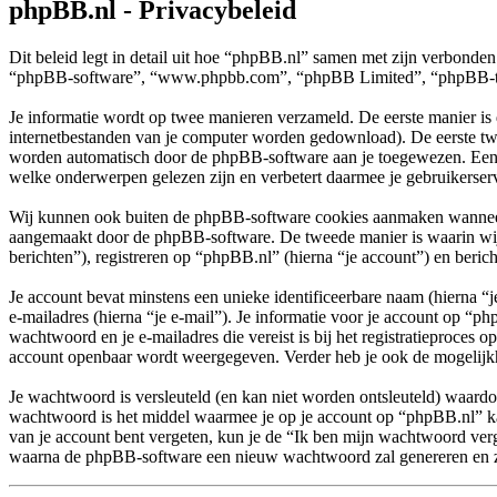
phpBB.nl - Privacybeleid
Dit beleid legt in detail uit hoe “phpBB.nl” samen met zijn verbonde
“phpBB-software”, “www.phpbb.com”, “phpBB Limited”, “phpBB-teams”
Je informatie wordt op twee manieren verzameld. De eerste manier is
internetbestanden van je computer worden gedownload). De eerste tw
worden automatisch door de phpBB-software aan je toegewezen. Een
welke onderwerpen gelezen zijn en verbetert daarmee je gebruikerser
Wij kunnen ook buiten de phpBB-software cookies aanmaken wanneer j
aangemaakt door de phpBB-software. De tweede manier is waarin wij j
berichten”), registreren op “phpBB.nl” (hierna “je account”) en bericht
Je account bevat minstens een unieke identificeerbare naam (hierna 
e-mailadres (hierna “je e-mail”). Je informatie voor je account op “ph
wachtwoord en je e-mailadres die vereist is bij het registratieproces o
account openbaar wordt weergegeven. Verder heb je ook de mogelijkh
Je wachtwoord is versleuteld (en kan niet worden ontsleuteld) waardoo
wachtwoord is het middel waarmee je op je account op “phpBB.nl” ka
van je account bent vergeten, kun je de “Ik ben mijn wachtwoord verg
waarna de phpBB-software een nieuw wachtwoord zal genereren en zal