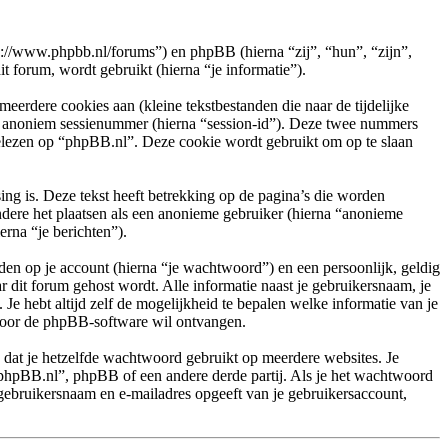
ps://www.phpbb.nl/forums”) en phpBB (hierna “zij”, “hun”, “zijn”,
orum, wordt gebruikt (hierna “je informatie”).
rdere cookies aan (kleine tekstbestanden die naar de tijdelijke
en anoniem sessienummer (hierna “session-id”). Deze twee nummers
ezen op “phpBB.nl”. Deze cookie wordt gebruikt om op te slaan
g is. Deze tekst heeft betrekking op de pagina’s die worden
ndere het plaatsen als een anonieme gebruiker (hierna “anonieme
erna “je berichten”).
en op je account (hierna “je wachtwoord”) en een persoonlijk, geldig
r dit forum gehost wordt. Alle informatie naast je gebruikersnaam, je
 Je hebt altijd zelf de mogelijkheid te bepalen welke informatie van je
 door de phpBB-software wil ontvangen.
n dat je hetzelfde wachtwoord gebruikt op meerdere websites. Je
phpBB.nl”, phpBB of een andere derde partij. Als je het wachtwoord
 gebruikersnaam en e-mailadres opgeeft van je gebruikersaccount,