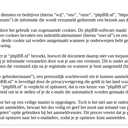
n diensten en bedrijven (hierna “wij”, “ons”, “onze”, “phpBB.nl”, “htt
) de informatie die wordt verzameld gedurende een bezoek aan dit f
 door het gebruik van zogenaamde cookies. De phpBB-software maakt mee
ee cookies bevatten een indentificatienummer (hierna “user-id”) en e
 derde cookie zal worden aangemaakt wanneer je onderwerpen hebt gel
varing.
e “phpBB.nl” bezoekt, hoewel dit document daarop niet van toepassin
e informatie verzamelen door wat je aan ons verstuurt. Dit is onder a
en die verstuurd zijn na je registratie en wanneer je bent aangemeld (hi
“je gebruikersnaam”), een persoonlijk wachtwoord om te kunnen aanmeld
pBB.nl” is beveiligd door de privacywetgeving die geldt in het land waa
p “phpBB.nl” is verplicht of optioneel, dat is een keuze van “phpBB.nl”.
eid om in te stellen of je de e-mails die automatisch worden gemaakt
r het op een veilige manier is opgeslagen. Toch is het niet aan te rade
n aanmelden, bewaar het dus veilig en geef het nooit aan iemand van 
eten”-optie gebruiken bij het aanmeldvenster. Dit proces vereist dat je
 opsturen naar het e-mailadres, zodat je je opnieuw kunt aanmelden.