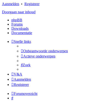
Aanmelden
•
Registreer
Doorgaan naar inhoud
phpBB
Forums
Downloads
Documentatie
Snelle links
Onbeantwoorde onderwerpen
Actieve onderwerpen
Zoek
V&A
Aanmelden
Registreer
Forumoverzicht
Zoek