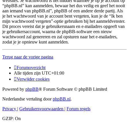
websites. Je wachtwoord is het middel waarmee je op je account op
“phpBB.nl” kan aanmelden, bewaar het dus veilig en geef het nooit
aan iemand van phpBB.nl”, phpBB of een andere derde partij. Als
je het wachtwoord van je account bent vergeten, kun je de “Ik ben
mijn wachtwoord vergeten”-optie gebruiken bij het aanmeldvenster.
Dit proces vereist dat je gebruikersnaam en e-mailadres opgeeft van
je gebruikersaccount, waarna de phpBB-software een nieuw
wachtwoord zal genereren en zal opsturen naar het e-mailadres,
zodat je je opnieuw kunt aanmelden.
Terug naar de vorige pagina
Forumoverzicht
Alle tijden zijn
UTC+01:00
Verwijder cookies
Powered by
phpBB
® Forum Software © phpBB Limited
Nederlandse vertaling door
phpBB.nl
.
Privacy
|
Gebruikersvoorwaarden
|
Forum regels
GZIP: On