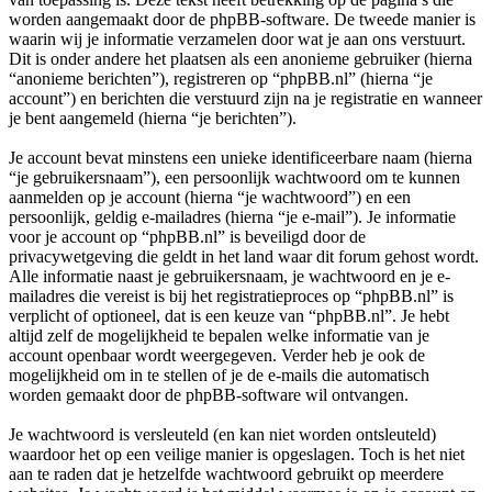
worden aangemaakt door de phpBB-software. De tweede manier is
waarin wij je informatie verzamelen door wat je aan ons verstuurt.
Dit is onder andere het plaatsen als een anonieme gebruiker (hierna
“anonieme berichten”), registreren op “phpBB.nl” (hierna “je
account”) en berichten die verstuurd zijn na je registratie en wanneer
je bent aangemeld (hierna “je berichten”).
Je account bevat minstens een unieke identificeerbare naam (hierna
“je gebruikersnaam”), een persoonlijk wachtwoord om te kunnen
aanmelden op je account (hierna “je wachtwoord”) en een
persoonlijk, geldig e-mailadres (hierna “je e-mail”). Je informatie
voor je account op “phpBB.nl” is beveiligd door de
privacywetgeving die geldt in het land waar dit forum gehost wordt.
Alle informatie naast je gebruikersnaam, je wachtwoord en je e-
mailadres die vereist is bij het registratieproces op “phpBB.nl” is
verplicht of optioneel, dat is een keuze van “phpBB.nl”. Je hebt
altijd zelf de mogelijkheid te bepalen welke informatie van je
account openbaar wordt weergegeven. Verder heb je ook de
mogelijkheid om in te stellen of je de e-mails die automatisch
worden gemaakt door de phpBB-software wil ontvangen.
Je wachtwoord is versleuteld (en kan niet worden ontsleuteld)
waardoor het op een veilige manier is opgeslagen. Toch is het niet
aan te raden dat je hetzelfde wachtwoord gebruikt op meerdere