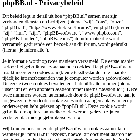
phpBB.nl - Privacybeleid
Dit beleid legt in detail uit hoe “phpBB.nl” samen met zijn
verbonden diensten en bedrijven (hierna “wij”, “ons”, “onze”,
“phpBB.nl”, “https://www.phpbb.nl/forums”) en phpBB (hierna
“zij”, “hun”, “zijn”, “phpBB-software”, “www.phpbb.com”,
“phpBB Limited”, “phpBB-teams”) de informatie die wordt
verzameld gedurende een bezoek aan dit forum, wordt gebruikt
(hierna “je informatie”).
Je informatie wordt op twee manieren verzameld. De eerste manier
is door het gebruik van zogenaamde cookies. De phpBB-software
maakt meerdere cookies aan (kleine tekstbestanden die naar de
tijdelijke internetbestanden van je computer worden gedownload).
De eerste twee cookies bevatten een indentificatienummer (hierna
“user-id”) en een anoniem sessienummer (hierna “session-id”). Deze
twee nummers worden automatisch door de phpBB-software aan je
toegewezen. Een derde cookie zal worden aangemaakt wanneer je
onderwerpen hebt gelezen op “phpBB.nl”. Deze cookie wordt
gebruikt om op te slaan welke onderwerpen gelezen zijn en
verbetert daarmee je gebruikerservaring.
Wij kunnen ook buiten de phpBB-software cookies aanmaken
wanneer je “phpBB.nl” bezoekt, hoewel dit document daarop niet
van toepassing is. Deze tekst heeft betrekking op de pagina’s die