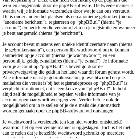
worden aangemaakt door de phpBB-software. De tweede manier is
waarin wij je informatie verzamelen door wat je aan ons verstuurt.
Dit is onder andere het plaatsen als een anonieme gebruiker (hierna
“anonieme berichten”), registreren op “phpBB.nl” (hierna “je
account”) en berichten die verstuurd zijn na je registratie en wanneer
je bent aangemeld (hierna “je berichten”).
Je account bevat minstens een unieke identificeerbare naam (hierna
“je gebruikersnaam”), een persoonlijk wachtwoord om te kunnen
aanmelden op je account (hierna “je wachtwoord”) en een
persoonlijk, geldig e-mailadres (hierna “je e-mail”). Je informatie
voor je account op “phpBB.nl” is beveiligd door de
privacywetgeving die geldt in het land waar dit forum gehost wordt.
Alle informatie naast je gebruikersnaam, je wachtwoord en je e-
mailadres die vereist is bij het registratieproces op “phpBB.nl” is
verplicht of optioneel, dat is een keuze van “phpBB.nl”. Je hebt
altijd zelf de mogelijkheid te bepalen welke informatie van je
account openbaar wordt weergegeven. Verder heb je ook de
mogelijkheid om in te stellen of je de e-mails die automatisch
worden gemaakt door de phpBB-software wil ontvangen.
Je wachtwoord is versleuteld (en kan niet worden ontsleuteld)
waardoor het op een veilige manier is opgeslagen. Toch is het niet
aan te raden dat je hetzelfde wachtwoord gebruikt op meerdere