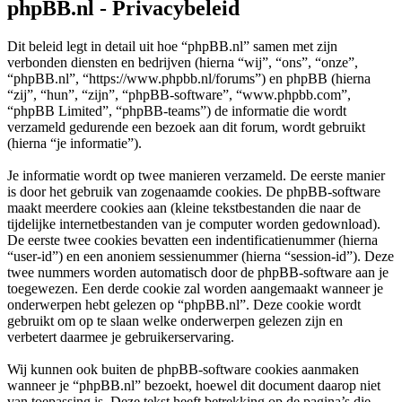
phpBB.nl - Privacybeleid
Dit beleid legt in detail uit hoe “phpBB.nl” samen met zijn
verbonden diensten en bedrijven (hierna “wij”, “ons”, “onze”,
“phpBB.nl”, “https://www.phpbb.nl/forums”) en phpBB (hierna
“zij”, “hun”, “zijn”, “phpBB-software”, “www.phpbb.com”,
“phpBB Limited”, “phpBB-teams”) de informatie die wordt
verzameld gedurende een bezoek aan dit forum, wordt gebruikt
(hierna “je informatie”).
Je informatie wordt op twee manieren verzameld. De eerste manier
is door het gebruik van zogenaamde cookies. De phpBB-software
maakt meerdere cookies aan (kleine tekstbestanden die naar de
tijdelijke internetbestanden van je computer worden gedownload).
De eerste twee cookies bevatten een indentificatienummer (hierna
“user-id”) en een anoniem sessienummer (hierna “session-id”). Deze
twee nummers worden automatisch door de phpBB-software aan je
toegewezen. Een derde cookie zal worden aangemaakt wanneer je
onderwerpen hebt gelezen op “phpBB.nl”. Deze cookie wordt
gebruikt om op te slaan welke onderwerpen gelezen zijn en
verbetert daarmee je gebruikerservaring.
Wij kunnen ook buiten de phpBB-software cookies aanmaken
wanneer je “phpBB.nl” bezoekt, hoewel dit document daarop niet
van toepassing is. Deze tekst heeft betrekking op de pagina’s die