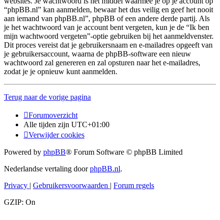
websites. Je wachtwoord is het middel waarmee je op je account op
“phpBB.nl” kan aanmelden, bewaar het dus veilig en geef het nooit
aan iemand van phpBB.nl”, phpBB of een andere derde partij. Als
je het wachtwoord van je account bent vergeten, kun je de “Ik ben
mijn wachtwoord vergeten”-optie gebruiken bij het aanmeldvenster.
Dit proces vereist dat je gebruikersnaam en e-mailadres opgeeft van
je gebruikersaccount, waarna de phpBB-software een nieuw
wachtwoord zal genereren en zal opsturen naar het e-mailadres,
zodat je je opnieuw kunt aanmelden.
Terug naar de vorige pagina
Forumoverzicht
Alle tijden zijn
UTC+01:00
Verwijder cookies
Powered by
phpBB
® Forum Software © phpBB Limited
Nederlandse vertaling door
phpBB.nl
.
Privacy
|
Gebruikersvoorwaarden
|
Forum regels
GZIP: On