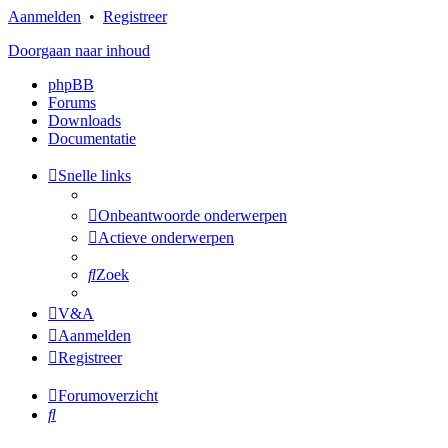
Aanmelden
•
Registreer
Doorgaan naar inhoud
phpBB
Forums
Downloads
Documentatie
Snelle links
Onbeantwoorde onderwerpen
Actieve onderwerpen
Zoek
V&A
Aanmelden
Registreer
Forumoverzicht
Zoek