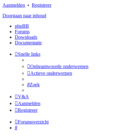
Aanmelden
•
Registreer
Doorgaan naar inhoud
phpBB
Forums
Downloads
Documentatie
Snelle links
Onbeantwoorde onderwerpen
Actieve onderwerpen
Zoek
V&A
Aanmelden
Registreer
Forumoverzicht
Zoek