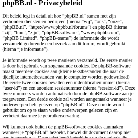
phpBB.nl - Privacybeleid
Dit beleid legt in detail uit hoe “phpBB.nl” samen met zijn
verbonden diensten en bedrijven (hierna “wij”, “ons”, “onze”,
“phpBB.nl”, “https://www.phpbb.nl/forums”) en phpBB (hierna
“zij”, “hun”, “zijn”, “phpBB-software”, “www.phpbb.com”,
“phpBB Limited”, “phpBB-teams”) de informatie die wordt
verzameld gedurende een bezoek aan dit forum, wordt gebruikt
(hierna “je informatie”).
Je informatie wordt op twee manieren verzameld. De eerste manier
is door het gebruik van zogenaamde cookies. De phpBB-software
maakt meerdere cookies aan (kleine tekstbestanden die naar de
tijdelijke internetbestanden van je computer worden gedownload).
De eerste twee cookies bevatten een indentificatienummer (hierna
“user-id”) en een anoniem sessienummer (hierna “session-id”). Deze
twee nummers worden automatisch door de phpBB-software aan je
toegewezen. Een derde cookie zal worden aangemaakt wanneer je
onderwerpen hebt gelezen op “phpBB.nl”. Deze cookie wordt
gebruikt om op te slaan welke onderwerpen gelezen zijn en
verbetert daarmee je gebruikerservaring.
Wij kunnen ook buiten de phpBB-software cookies aanmaken
wanneer je “phpBB.nl” bezoekt, hoewel dit document daarop niet
van toepassing is. Deze tekst heeft betrekking op de pagina’s die