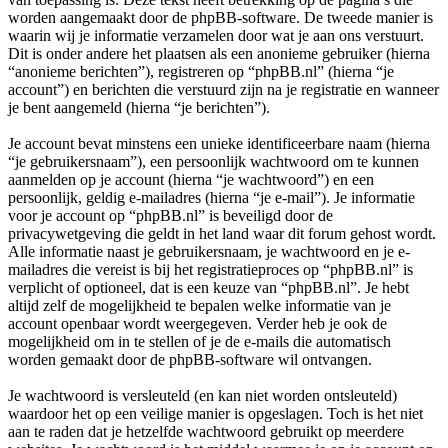
worden aangemaakt door de phpBB-software. De tweede manier is
waarin wij je informatie verzamelen door wat je aan ons verstuurt.
Dit is onder andere het plaatsen als een anonieme gebruiker (hierna
“anonieme berichten”), registreren op “phpBB.nl” (hierna “je
account”) en berichten die verstuurd zijn na je registratie en wanneer
je bent aangemeld (hierna “je berichten”).
Je account bevat minstens een unieke identificeerbare naam (hierna
“je gebruikersnaam”), een persoonlijk wachtwoord om te kunnen
aanmelden op je account (hierna “je wachtwoord”) en een
persoonlijk, geldig e-mailadres (hierna “je e-mail”). Je informatie
voor je account op “phpBB.nl” is beveiligd door de
privacywetgeving die geldt in het land waar dit forum gehost wordt.
Alle informatie naast je gebruikersnaam, je wachtwoord en je e-
mailadres die vereist is bij het registratieproces op “phpBB.nl” is
verplicht of optioneel, dat is een keuze van “phpBB.nl”. Je hebt
altijd zelf de mogelijkheid te bepalen welke informatie van je
account openbaar wordt weergegeven. Verder heb je ook de
mogelijkheid om in te stellen of je de e-mails die automatisch
worden gemaakt door de phpBB-software wil ontvangen.
Je wachtwoord is versleuteld (en kan niet worden ontsleuteld)
waardoor het op een veilige manier is opgeslagen. Toch is het niet
aan te raden dat je hetzelfde wachtwoord gebruikt op meerdere