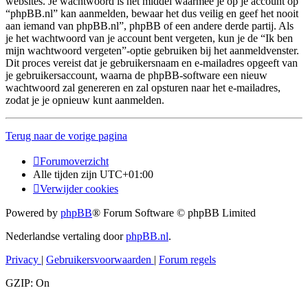
websites. Je wachtwoord is het middel waarmee je op je account op
“phpBB.nl” kan aanmelden, bewaar het dus veilig en geef het nooit
aan iemand van phpBB.nl”, phpBB of een andere derde partij. Als
je het wachtwoord van je account bent vergeten, kun je de “Ik ben
mijn wachtwoord vergeten”-optie gebruiken bij het aanmeldvenster.
Dit proces vereist dat je gebruikersnaam en e-mailadres opgeeft van
je gebruikersaccount, waarna de phpBB-software een nieuw
wachtwoord zal genereren en zal opsturen naar het e-mailadres,
zodat je je opnieuw kunt aanmelden.
Terug naar de vorige pagina
Forumoverzicht
Alle tijden zijn
UTC+01:00
Verwijder cookies
Powered by
phpBB
® Forum Software © phpBB Limited
Nederlandse vertaling door
phpBB.nl
.
Privacy
|
Gebruikersvoorwaarden
|
Forum regels
GZIP: On