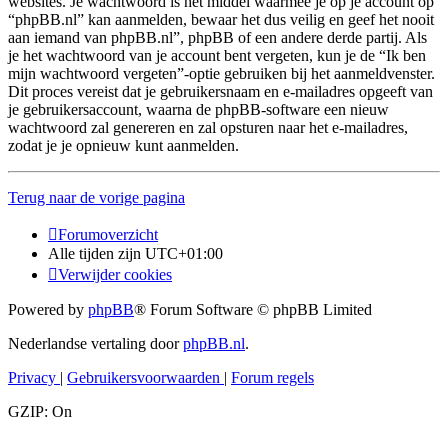
websites. Je wachtwoord is het middel waarmee je op je account op
“phpBB.nl” kan aanmelden, bewaar het dus veilig en geef het nooit
aan iemand van phpBB.nl”, phpBB of een andere derde partij. Als
je het wachtwoord van je account bent vergeten, kun je de “Ik ben
mijn wachtwoord vergeten”-optie gebruiken bij het aanmeldvenster.
Dit proces vereist dat je gebruikersnaam en e-mailadres opgeeft van
je gebruikersaccount, waarna de phpBB-software een nieuw
wachtwoord zal genereren en zal opsturen naar het e-mailadres,
zodat je je opnieuw kunt aanmelden.
Terug naar de vorige pagina
Forumoverzicht
Alle tijden zijn
UTC+01:00
Verwijder cookies
Powered by
phpBB
® Forum Software © phpBB Limited
Nederlandse vertaling door
phpBB.nl
.
Privacy
|
Gebruikersvoorwaarden
|
Forum regels
GZIP: On