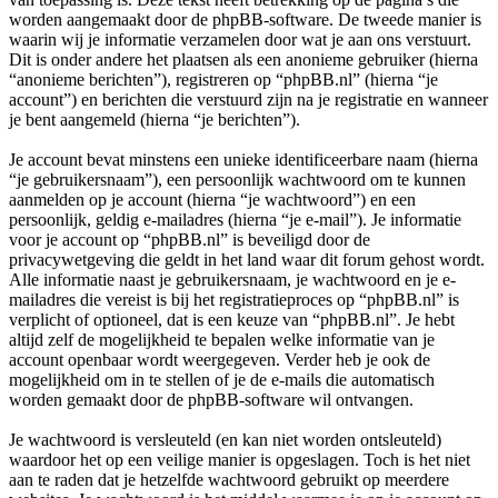
worden aangemaakt door de phpBB-software. De tweede manier is
waarin wij je informatie verzamelen door wat je aan ons verstuurt.
Dit is onder andere het plaatsen als een anonieme gebruiker (hierna
“anonieme berichten”), registreren op “phpBB.nl” (hierna “je
account”) en berichten die verstuurd zijn na je registratie en wanneer
je bent aangemeld (hierna “je berichten”).
Je account bevat minstens een unieke identificeerbare naam (hierna
“je gebruikersnaam”), een persoonlijk wachtwoord om te kunnen
aanmelden op je account (hierna “je wachtwoord”) en een
persoonlijk, geldig e-mailadres (hierna “je e-mail”). Je informatie
voor je account op “phpBB.nl” is beveiligd door de
privacywetgeving die geldt in het land waar dit forum gehost wordt.
Alle informatie naast je gebruikersnaam, je wachtwoord en je e-
mailadres die vereist is bij het registratieproces op “phpBB.nl” is
verplicht of optioneel, dat is een keuze van “phpBB.nl”. Je hebt
altijd zelf de mogelijkheid te bepalen welke informatie van je
account openbaar wordt weergegeven. Verder heb je ook de
mogelijkheid om in te stellen of je de e-mails die automatisch
worden gemaakt door de phpBB-software wil ontvangen.
Je wachtwoord is versleuteld (en kan niet worden ontsleuteld)
waardoor het op een veilige manier is opgeslagen. Toch is het niet
aan te raden dat je hetzelfde wachtwoord gebruikt op meerdere