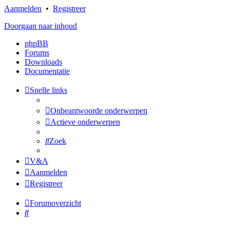
Aanmelden
•
Registreer
Doorgaan naar inhoud
phpBB
Forums
Downloads
Documentatie
Snelle links
Onbeantwoorde onderwerpen
Actieve onderwerpen
Zoek
V&A
Aanmelden
Registreer
Forumoverzicht
Zoek