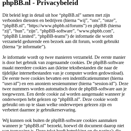
phpBB.nl - Privacybeleid
Dit beleid legt in detail uit hoe “phpBB.nl” samen met zijn
verbonden diensten en bedrijven (hierna “wij”, “ons”, “onze”,
“phpBB.nl”, “https://www.phpbb.nl/forums”) en phpBB (hierna
“zij”, “hun”, “zijn”, “phpBB-software”, “www.phpbb.com”,
“phpBB Limited”, “phpBB-teams”) de informatie die wordt
verzameld gedurende een bezoek aan dit forum, wordt gebruikt
(hierna “je informatie”).
Je informatie wordt op twee manieren verzameld. De eerste manier
is door het gebruik van zogenaamde cookies. De phpBB-software
maakt meerdere cookies aan (kleine tekstbestanden die naar de
tijdelijke internetbestanden van je computer worden gedownload).
De eerste twee cookies bevatten een indentificatienummer (hierna
“user-id”) en een anoniem sessienummer (hierna “session-id”). Deze
twee nummers worden automatisch door de phpBB-software aan je
toegewezen. Een derde cookie zal worden aangemaakt wanneer je
onderwerpen hebt gelezen op “phpBB.nl”. Deze cookie wordt
gebruikt om op te slaan welke onderwerpen gelezen zijn en
verbetert daarmee je gebruikerservaring.
Wij kunnen ook buiten de phpBB-software cookies aanmaken
wanneer je “phpBB.nl” bezoekt, hoewel dit document daarop niet
van toepassing is. Deze tekst heeft betrekking op de pagina’s die