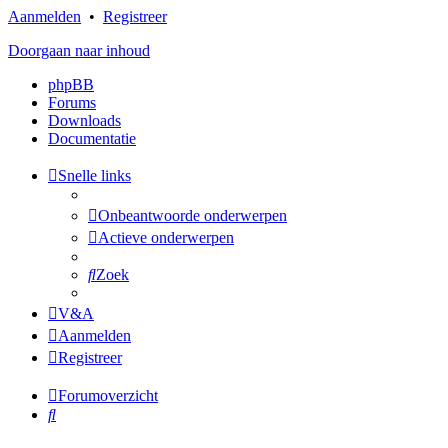
Aanmelden
•
Registreer
Doorgaan naar inhoud
phpBB
Forums
Downloads
Documentatie
Snelle links
Onbeantwoorde onderwerpen
Actieve onderwerpen
Zoek
V&A
Aanmelden
Registreer
Forumoverzicht
Zoek