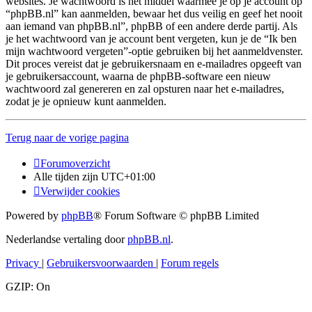
websites. Je wachtwoord is het middel waarmee je op je account op
“phpBB.nl” kan aanmelden, bewaar het dus veilig en geef het nooit
aan iemand van phpBB.nl”, phpBB of een andere derde partij. Als
je het wachtwoord van je account bent vergeten, kun je de “Ik ben
mijn wachtwoord vergeten”-optie gebruiken bij het aanmeldvenster.
Dit proces vereist dat je gebruikersnaam en e-mailadres opgeeft van
je gebruikersaccount, waarna de phpBB-software een nieuw
wachtwoord zal genereren en zal opsturen naar het e-mailadres,
zodat je je opnieuw kunt aanmelden.
Terug naar de vorige pagina
Forumoverzicht
Alle tijden zijn
UTC+01:00
Verwijder cookies
Powered by
phpBB
® Forum Software © phpBB Limited
Nederlandse vertaling door
phpBB.nl
.
Privacy
|
Gebruikersvoorwaarden
|
Forum regels
GZIP: On