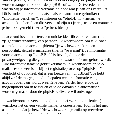
worden aangemaakt door de phpBB-software. De tweede manier is
waarin wij je informatie verzamelen door wat je aan ons verstuurt.
Dit is onder andere het plaatsen als een anonieme gebruiker (hierna
“anonieme berichten”), registreren op “phpBB.nl” (hierna “je
account”) en berichten die verstuurd zijn na je registratie en wanneer
je bent aangemeld (hierna “je berichten”).
Je account bevat minstens een unieke identificeerbare naam (hierna
“je gebruikersnaam”), een persoonlijk wachtwoord om te kunnen
aanmelden op je account (hierna “je wachtwoord”) en een
persoonlijk, geldig e-mailadres (hierna “je e-mail”). Je informatie
voor je account op “phpBB.nl” is beveiligd door de
privacywetgeving die geldt in het land waar dit forum gehost wordt.
Alle informatie naast je gebruikersnaam, je wachtwoord en je e-
mailadres die vereist is bij het registratieproces op “phpBB.nl” is
verplicht of optioneel, dat is een keuze van “phpBB.nl”. Je hebt
altijd zelf de mogelijkheid te bepalen welke informatie van je
account openbaar wordt weergegeven. Verder heb je ook de
mogelijkheid om in te stellen of je de e-mails die automatisch
worden gemaakt door de phpBB-software wil ontvangen.
Je wachtwoord is versleuteld (en kan niet worden ontsleuteld)
waardoor het op een veilige manier is opgeslagen. Toch is het niet
aan te raden dat je hetzelfde wachtwoord gebruikt op meerdere