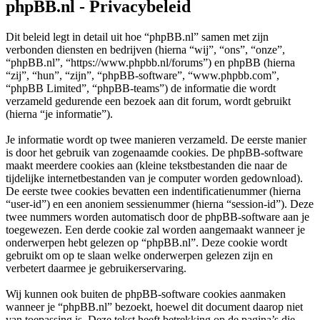
phpBB.nl - Privacybeleid
Dit beleid legt in detail uit hoe “phpBB.nl” samen met zijn
verbonden diensten en bedrijven (hierna “wij”, “ons”, “onze”,
“phpBB.nl”, “https://www.phpbb.nl/forums”) en phpBB (hierna
“zij”, “hun”, “zijn”, “phpBB-software”, “www.phpbb.com”,
“phpBB Limited”, “phpBB-teams”) de informatie die wordt
verzameld gedurende een bezoek aan dit forum, wordt gebruikt
(hierna “je informatie”).
Je informatie wordt op twee manieren verzameld. De eerste manier
is door het gebruik van zogenaamde cookies. De phpBB-software
maakt meerdere cookies aan (kleine tekstbestanden die naar de
tijdelijke internetbestanden van je computer worden gedownload).
De eerste twee cookies bevatten een indentificatienummer (hierna
“user-id”) en een anoniem sessienummer (hierna “session-id”). Deze
twee nummers worden automatisch door de phpBB-software aan je
toegewezen. Een derde cookie zal worden aangemaakt wanneer je
onderwerpen hebt gelezen op “phpBB.nl”. Deze cookie wordt
gebruikt om op te slaan welke onderwerpen gelezen zijn en
verbetert daarmee je gebruikerservaring.
Wij kunnen ook buiten de phpBB-software cookies aanmaken
wanneer je “phpBB.nl” bezoekt, hoewel dit document daarop niet
van toepassing is. Deze tekst heeft betrekking op de pagina’s die