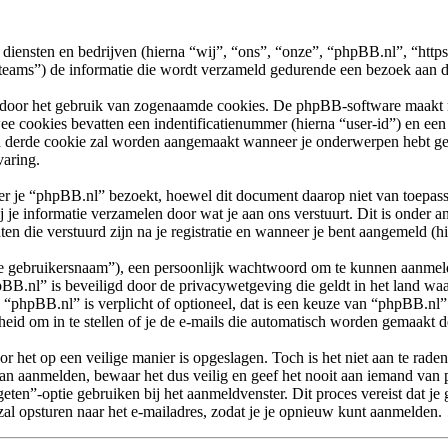
n diensten en bedrijven (hierna “wij”, “ons”, “onze”, “phpBB.nl”, “htt
) de informatie die wordt verzameld gedurende een bezoek aan dit f
 door het gebruik van zogenaamde cookies. De phpBB-software maakt mee
ee cookies bevatten een indentificatienummer (hierna “user-id”) en e
 derde cookie zal worden aangemaakt wanneer je onderwerpen hebt gel
varing.
e “phpBB.nl” bezoekt, hoewel dit document daarop niet van toepassin
e informatie verzamelen door wat je aan ons verstuurt. Dit is onder a
en die verstuurd zijn na je registratie en wanneer je bent aangemeld (hi
“je gebruikersnaam”), een persoonlijk wachtwoord om te kunnen aanmeld
pBB.nl” is beveiligd door de privacywetgeving die geldt in het land waa
p “phpBB.nl” is verplicht of optioneel, dat is een keuze van “phpBB.nl”.
eid om in te stellen of je de e-mails die automatisch worden gemaakt
r het op een veilige manier is opgeslagen. Toch is het niet aan te rade
n aanmelden, bewaar het dus veilig en geef het nooit aan iemand van 
eten”-optie gebruiken bij het aanmeldvenster. Dit proces vereist dat je
 opsturen naar het e-mailadres, zodat je je opnieuw kunt aanmelden.