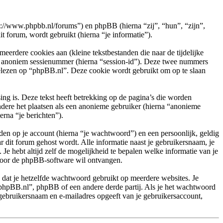
ps://www.phpbb.nl/forums”) en phpBB (hierna “zij”, “hun”, “zijn”,
orum, wordt gebruikt (hierna “je informatie”).
rdere cookies aan (kleine tekstbestanden die naar de tijdelijke
en anoniem sessienummer (hierna “session-id”). Deze twee nummers
ezen op “phpBB.nl”. Deze cookie wordt gebruikt om op te slaan
g is. Deze tekst heeft betrekking op de pagina’s die worden
ndere het plaatsen als een anonieme gebruiker (hierna “anonieme
erna “je berichten”).
en op je account (hierna “je wachtwoord”) en een persoonlijk, geldig
r dit forum gehost wordt. Alle informatie naast je gebruikersnaam, je
 Je hebt altijd zelf de mogelijkheid te bepalen welke informatie van je
 door de phpBB-software wil ontvangen.
n dat je hetzelfde wachtwoord gebruikt op meerdere websites. Je
phpBB.nl”, phpBB of een andere derde partij. Als je het wachtwoord
 gebruikersnaam en e-mailadres opgeeft van je gebruikersaccount,