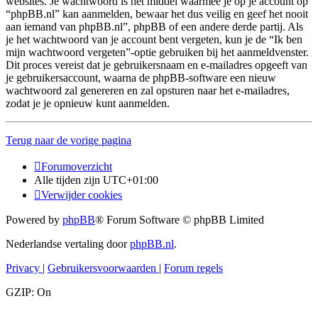
websites. Je wachtwoord is het middel waarmee je op je account op
“phpBB.nl” kan aanmelden, bewaar het dus veilig en geef het nooit
aan iemand van phpBB.nl”, phpBB of een andere derde partij. Als
je het wachtwoord van je account bent vergeten, kun je de “Ik ben
mijn wachtwoord vergeten”-optie gebruiken bij het aanmeldvenster.
Dit proces vereist dat je gebruikersnaam en e-mailadres opgeeft van
je gebruikersaccount, waarna de phpBB-software een nieuw
wachtwoord zal genereren en zal opsturen naar het e-mailadres,
zodat je je opnieuw kunt aanmelden.
Terug naar de vorige pagina
Forumoverzicht
Alle tijden zijn
UTC+01:00
Verwijder cookies
Powered by
phpBB
® Forum Software © phpBB Limited
Nederlandse vertaling door
phpBB.nl
.
Privacy
|
Gebruikersvoorwaarden
|
Forum regels
GZIP: On