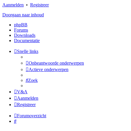
Aanmelden
•
Registreer
Doorgaan naar inhoud
phpBB
Forums
Downloads
Documentatie
Snelle links
Onbeantwoorde onderwerpen
Actieve onderwerpen
Zoek
V&A
Aanmelden
Registreer
Forumoverzicht
Zoek