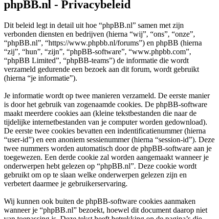
phpBB.nl - Privacybeleid
Dit beleid legt in detail uit hoe “phpBB.nl” samen met zijn
verbonden diensten en bedrijven (hierna “wij”, “ons”, “onze”,
“phpBB.nl”, “https://www.phpbb.nl/forums”) en phpBB (hierna
“zij”, “hun”, “zijn”, “phpBB-software”, “www.phpbb.com”,
“phpBB Limited”, “phpBB-teams”) de informatie die wordt
verzameld gedurende een bezoek aan dit forum, wordt gebruikt
(hierna “je informatie”).
Je informatie wordt op twee manieren verzameld. De eerste manier
is door het gebruik van zogenaamde cookies. De phpBB-software
maakt meerdere cookies aan (kleine tekstbestanden die naar de
tijdelijke internetbestanden van je computer worden gedownload).
De eerste twee cookies bevatten een indentificatienummer (hierna
“user-id”) en een anoniem sessienummer (hierna “session-id”). Deze
twee nummers worden automatisch door de phpBB-software aan je
toegewezen. Een derde cookie zal worden aangemaakt wanneer je
onderwerpen hebt gelezen op “phpBB.nl”. Deze cookie wordt
gebruikt om op te slaan welke onderwerpen gelezen zijn en
verbetert daarmee je gebruikerservaring.
Wij kunnen ook buiten de phpBB-software cookies aanmaken
wanneer je “phpBB.nl” bezoekt, hoewel dit document daarop niet
van toepassing is. Deze tekst heeft betrekking op de pagina’s die