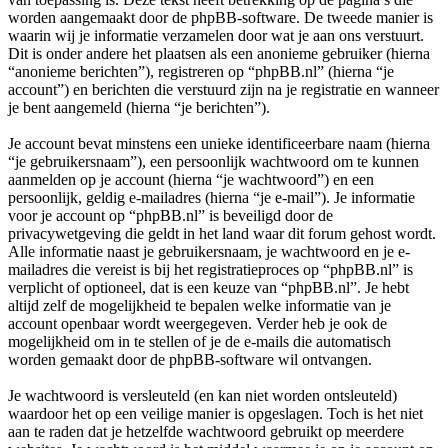
worden aangemaakt door de phpBB-software. De tweede manier is
waarin wij je informatie verzamelen door wat je aan ons verstuurt.
Dit is onder andere het plaatsen als een anonieme gebruiker (hierna
“anonieme berichten”), registreren op “phpBB.nl” (hierna “je
account”) en berichten die verstuurd zijn na je registratie en wanneer
je bent aangemeld (hierna “je berichten”).
Je account bevat minstens een unieke identificeerbare naam (hierna
“je gebruikersnaam”), een persoonlijk wachtwoord om te kunnen
aanmelden op je account (hierna “je wachtwoord”) en een
persoonlijk, geldig e-mailadres (hierna “je e-mail”). Je informatie
voor je account op “phpBB.nl” is beveiligd door de
privacywetgeving die geldt in het land waar dit forum gehost wordt.
Alle informatie naast je gebruikersnaam, je wachtwoord en je e-
mailadres die vereist is bij het registratieproces op “phpBB.nl” is
verplicht of optioneel, dat is een keuze van “phpBB.nl”. Je hebt
altijd zelf de mogelijkheid te bepalen welke informatie van je
account openbaar wordt weergegeven. Verder heb je ook de
mogelijkheid om in te stellen of je de e-mails die automatisch
worden gemaakt door de phpBB-software wil ontvangen.
Je wachtwoord is versleuteld (en kan niet worden ontsleuteld)
waardoor het op een veilige manier is opgeslagen. Toch is het niet
aan te raden dat je hetzelfde wachtwoord gebruikt op meerdere