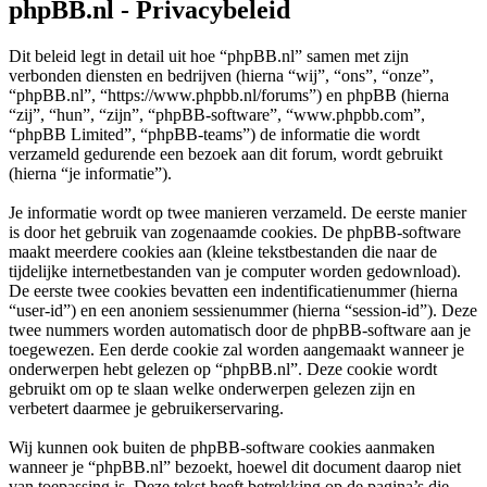
phpBB.nl - Privacybeleid
Dit beleid legt in detail uit hoe “phpBB.nl” samen met zijn
verbonden diensten en bedrijven (hierna “wij”, “ons”, “onze”,
“phpBB.nl”, “https://www.phpbb.nl/forums”) en phpBB (hierna
“zij”, “hun”, “zijn”, “phpBB-software”, “www.phpbb.com”,
“phpBB Limited”, “phpBB-teams”) de informatie die wordt
verzameld gedurende een bezoek aan dit forum, wordt gebruikt
(hierna “je informatie”).
Je informatie wordt op twee manieren verzameld. De eerste manier
is door het gebruik van zogenaamde cookies. De phpBB-software
maakt meerdere cookies aan (kleine tekstbestanden die naar de
tijdelijke internetbestanden van je computer worden gedownload).
De eerste twee cookies bevatten een indentificatienummer (hierna
“user-id”) en een anoniem sessienummer (hierna “session-id”). Deze
twee nummers worden automatisch door de phpBB-software aan je
toegewezen. Een derde cookie zal worden aangemaakt wanneer je
onderwerpen hebt gelezen op “phpBB.nl”. Deze cookie wordt
gebruikt om op te slaan welke onderwerpen gelezen zijn en
verbetert daarmee je gebruikerservaring.
Wij kunnen ook buiten de phpBB-software cookies aanmaken
wanneer je “phpBB.nl” bezoekt, hoewel dit document daarop niet
van toepassing is. Deze tekst heeft betrekking op de pagina’s die