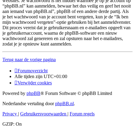
websites. Je wachtwoord is het middel waarmee je op je account op
“phpBB.nl” kan aanmelden, bewaar het dus veilig en geef het nooit
aan iemand van phpBB.nl”, phpBB of een andere derde partij. Als
je het wachtwoord van je account bent vergeten, kun je de “Ik ben
mijn wachtwoord vergeten”-optie gebruiken bij het aanmeldvenster.
Dit proces vereist dat je gebruikersnaam en e-mailadres opgeeft van
je gebruikersaccount, waarna de phpBB-software een nieuw
wachtwoord zal genereren en zal opsturen naar het e-mailadres,
zodat je je opnieuw kunt aanmelden.
Terug naar de vorige pagina
Forumoverzicht
Alle tijden zijn
UTC+01:00
Verwijder cookies
Powered by
phpBB
® Forum Software © phpBB Limited
Nederlandse vertaling door
phpBB.nl
.
Privacy
|
Gebruikersvoorwaarden
|
Forum regels
GZIP: On