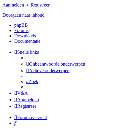
Aanmelden
•
Registreer
Doorgaan naar inhoud
phpBB
Forums
Downloads
Documentatie
Snelle links
Onbeantwoorde onderwerpen
Actieve onderwerpen
Zoek
V&A
Aanmelden
Registreer
Forumoverzicht
Zoek