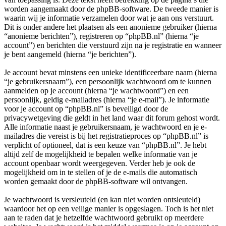
worden aangemaakt door de phpBB-software. De tweede manier is
waarin wij je informatie verzamelen door wat je aan ons verstuurt.
Dit is onder andere het plaatsen als een anonieme gebruiker (hierna
“anonieme berichten”), registreren op “phpBB.nl” (hierna “je
account”) en berichten die verstuurd zijn na je registratie en wanneer
je bent aangemeld (hierna “je berichten”).
Je account bevat minstens een unieke identificeerbare naam (hierna
“je gebruikersnaam”), een persoonlijk wachtwoord om te kunnen
aanmelden op je account (hierna “je wachtwoord”) en een
persoonlijk, geldig e-mailadres (hierna “je e-mail”). Je informatie
voor je account op “phpBB.nl” is beveiligd door de
privacywetgeving die geldt in het land waar dit forum gehost wordt.
Alle informatie naast je gebruikersnaam, je wachtwoord en je e-
mailadres die vereist is bij het registratieproces op “phpBB.nl” is
verplicht of optioneel, dat is een keuze van “phpBB.nl”. Je hebt
altijd zelf de mogelijkheid te bepalen welke informatie van je
account openbaar wordt weergegeven. Verder heb je ook de
mogelijkheid om in te stellen of je de e-mails die automatisch
worden gemaakt door de phpBB-software wil ontvangen.
Je wachtwoord is versleuteld (en kan niet worden ontsleuteld)
waardoor het op een veilige manier is opgeslagen. Toch is het niet
aan te raden dat je hetzelfde wachtwoord gebruikt op meerdere