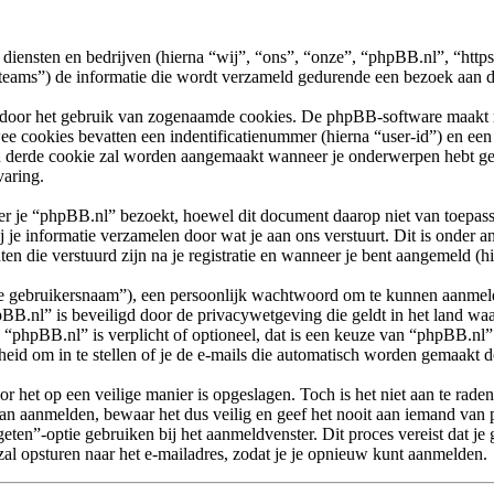
n diensten en bedrijven (hierna “wij”, “ons”, “onze”, “phpBB.nl”, “htt
) de informatie die wordt verzameld gedurende een bezoek aan dit f
 door het gebruik van zogenaamde cookies. De phpBB-software maakt mee
ee cookies bevatten een indentificatienummer (hierna “user-id”) en e
 derde cookie zal worden aangemaakt wanneer je onderwerpen hebt gel
varing.
e “phpBB.nl” bezoekt, hoewel dit document daarop niet van toepassin
e informatie verzamelen door wat je aan ons verstuurt. Dit is onder a
en die verstuurd zijn na je registratie en wanneer je bent aangemeld (hi
“je gebruikersnaam”), een persoonlijk wachtwoord om te kunnen aanmeld
pBB.nl” is beveiligd door de privacywetgeving die geldt in het land waa
p “phpBB.nl” is verplicht of optioneel, dat is een keuze van “phpBB.nl”.
eid om in te stellen of je de e-mails die automatisch worden gemaakt
r het op een veilige manier is opgeslagen. Toch is het niet aan te rade
n aanmelden, bewaar het dus veilig en geef het nooit aan iemand van 
eten”-optie gebruiken bij het aanmeldvenster. Dit proces vereist dat je
 opsturen naar het e-mailadres, zodat je je opnieuw kunt aanmelden.