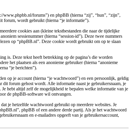
ps://www.phpbb.nl/forums”) en phpBB (hierna “zij”, “hun”, “zijn”,
orum, wordt gebruikt (hierna “je informatie”).
rdere cookies aan (kleine tekstbestanden die naar de tijdelijke
en anoniem sessienummer (hierna “session-id”). Deze twee nummers
ezen op “phpBB.nl”. Deze cookie wordt gebruikt om op te slaan
g is. Deze tekst heeft betrekking op de pagina’s die worden
ndere het plaatsen als een anonieme gebruiker (hierna “anonieme
erna “je berichten”).
en op je account (hierna “je wachtwoord”) en een persoonlijk, geldig
r dit forum gehost wordt. Alle informatie naast je gebruikersnaam, je
 Je hebt altijd zelf de mogelijkheid te bepalen welke informatie van je
 door de phpBB-software wil ontvangen.
n dat je hetzelfde wachtwoord gebruikt op meerdere websites. Je
phpBB.nl”, phpBB of een andere derde partij. Als je het wachtwoord
 gebruikersnaam en e-mailadres opgeeft van je gebruikersaccount,