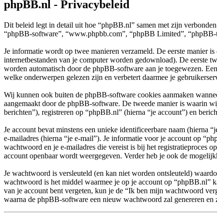
phpBB.nl - Privacybeleid
Dit beleid legt in detail uit hoe “phpBB.nl” samen met zijn verbonde
“phpBB-software”, “www.phpbb.com”, “phpBB Limited”, “phpBB-teams”
Je informatie wordt op twee manieren verzameld. De eerste manier is
internetbestanden van je computer worden gedownload). De eerste tw
worden automatisch door de phpBB-software aan je toegewezen. Een
welke onderwerpen gelezen zijn en verbetert daarmee je gebruikerser
Wij kunnen ook buiten de phpBB-software cookies aanmaken wanneer j
aangemaakt door de phpBB-software. De tweede manier is waarin wij j
berichten”), registreren op “phpBB.nl” (hierna “je account”) en bericht
Je account bevat minstens een unieke identificeerbare naam (hierna 
e-mailadres (hierna “je e-mail”). Je informatie voor je account op “ph
wachtwoord en je e-mailadres die vereist is bij het registratieproces o
account openbaar wordt weergegeven. Verder heb je ook de mogelijkh
Je wachtwoord is versleuteld (en kan niet worden ontsleuteld) waardoo
wachtwoord is het middel waarmee je op je account op “phpBB.nl” ka
van je account bent vergeten, kun je de “Ik ben mijn wachtwoord verg
waarna de phpBB-software een nieuw wachtwoord zal genereren en zal