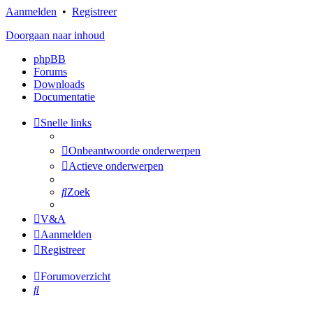
Aanmelden
•
Registreer
Doorgaan naar inhoud
phpBB
Forums
Downloads
Documentatie
Snelle links
Onbeantwoorde onderwerpen
Actieve onderwerpen
Zoek
V&A
Aanmelden
Registreer
Forumoverzicht
Zoek