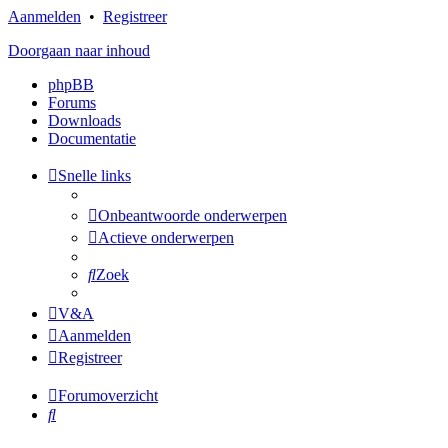
Aanmelden
•
Registreer
Doorgaan naar inhoud
phpBB
Forums
Downloads
Documentatie
Snelle links
Onbeantwoorde onderwerpen
Actieve onderwerpen
Zoek
V&A
Aanmelden
Registreer
Forumoverzicht
Zoek