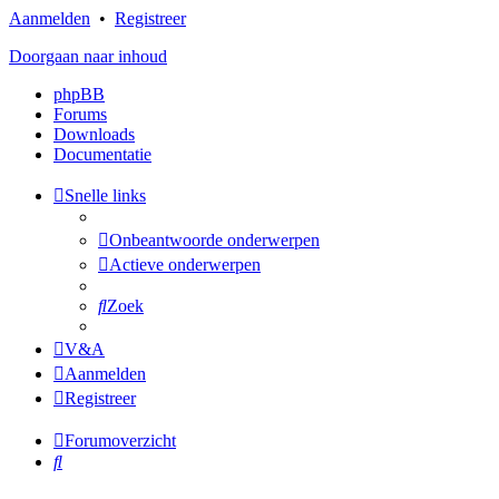
Aanmelden
•
Registreer
Doorgaan naar inhoud
phpBB
Forums
Downloads
Documentatie
Snelle links
Onbeantwoorde onderwerpen
Actieve onderwerpen
Zoek
V&A
Aanmelden
Registreer
Forumoverzicht
Zoek