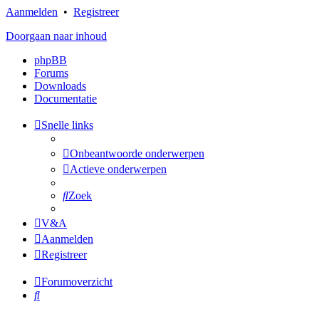
Aanmelden
•
Registreer
Doorgaan naar inhoud
phpBB
Forums
Downloads
Documentatie
Snelle links
Onbeantwoorde onderwerpen
Actieve onderwerpen
Zoek
V&A
Aanmelden
Registreer
Forumoverzicht
Zoek