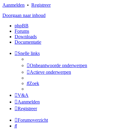
Aanmelden
•
Registreer
Doorgaan naar inhoud
phpBB
Forums
Downloads
Documentatie
Snelle links
Onbeantwoorde onderwerpen
Actieve onderwerpen
Zoek
V&A
Aanmelden
Registreer
Forumoverzicht
Zoek