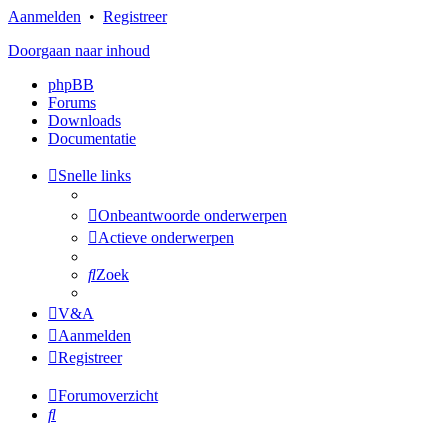
Aanmelden
•
Registreer
Doorgaan naar inhoud
phpBB
Forums
Downloads
Documentatie
Snelle links
Onbeantwoorde onderwerpen
Actieve onderwerpen
Zoek
V&A
Aanmelden
Registreer
Forumoverzicht
Zoek