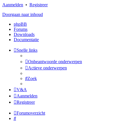
Aanmelden
•
Registreer
Doorgaan naar inhoud
phpBB
Forums
Downloads
Documentatie
Snelle links
Onbeantwoorde onderwerpen
Actieve onderwerpen
Zoek
V&A
Aanmelden
Registreer
Forumoverzicht
Zoek