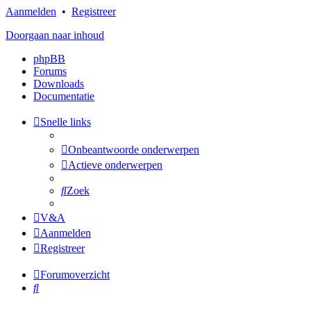
Aanmelden
•
Registreer
Doorgaan naar inhoud
phpBB
Forums
Downloads
Documentatie
Snelle links
Onbeantwoorde onderwerpen
Actieve onderwerpen
Zoek
V&A
Aanmelden
Registreer
Forumoverzicht
Zoek