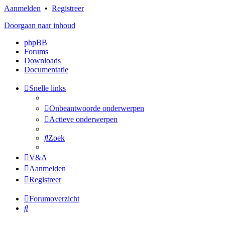
Aanmelden
•
Registreer
Doorgaan naar inhoud
phpBB
Forums
Downloads
Documentatie
Snelle links
Onbeantwoorde onderwerpen
Actieve onderwerpen
Zoek
V&A
Aanmelden
Registreer
Forumoverzicht
Zoek