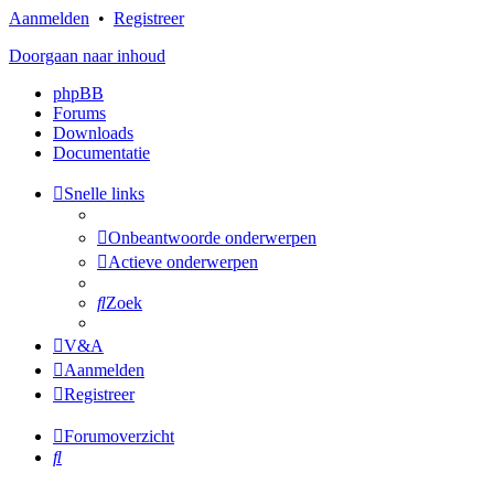
Aanmelden
•
Registreer
Doorgaan naar inhoud
phpBB
Forums
Downloads
Documentatie
Snelle links
Onbeantwoorde onderwerpen
Actieve onderwerpen
Zoek
V&A
Aanmelden
Registreer
Forumoverzicht
Zoek