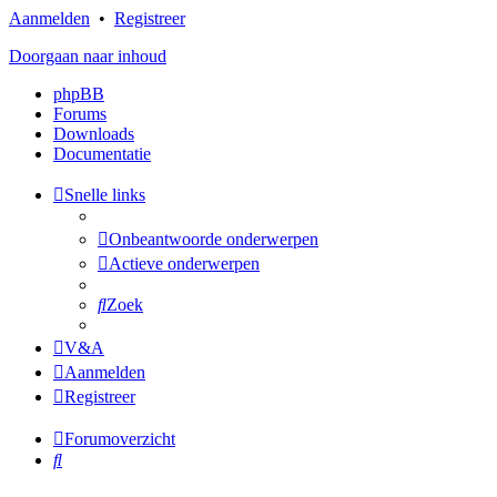
Aanmelden
•
Registreer
Doorgaan naar inhoud
phpBB
Forums
Downloads
Documentatie
Snelle links
Onbeantwoorde onderwerpen
Actieve onderwerpen
Zoek
V&A
Aanmelden
Registreer
Forumoverzicht
Zoek