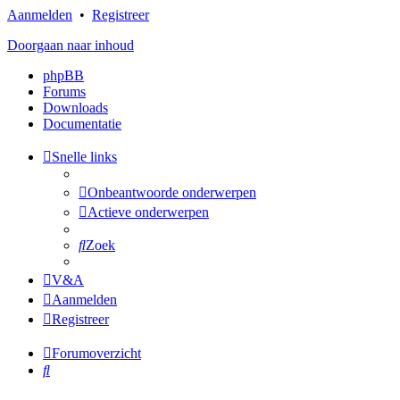
Aanmelden
•
Registreer
Doorgaan naar inhoud
phpBB
Forums
Downloads
Documentatie
Snelle links
Onbeantwoorde onderwerpen
Actieve onderwerpen
Zoek
V&A
Aanmelden
Registreer
Forumoverzicht
Zoek