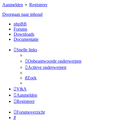
Aanmelden
•
Registreer
Doorgaan naar inhoud
phpBB
Forums
Downloads
Documentatie
Snelle links
Onbeantwoorde onderwerpen
Actieve onderwerpen
Zoek
V&A
Aanmelden
Registreer
Forumoverzicht
Zoek