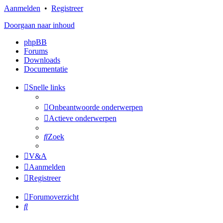
Aanmelden
•
Registreer
Doorgaan naar inhoud
phpBB
Forums
Downloads
Documentatie
Snelle links
Onbeantwoorde onderwerpen
Actieve onderwerpen
Zoek
V&A
Aanmelden
Registreer
Forumoverzicht
Zoek