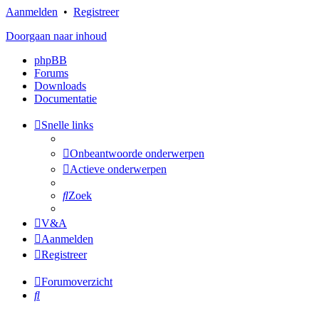
Aanmelden
•
Registreer
Doorgaan naar inhoud
phpBB
Forums
Downloads
Documentatie
Snelle links
Onbeantwoorde onderwerpen
Actieve onderwerpen
Zoek
V&A
Aanmelden
Registreer
Forumoverzicht
Zoek