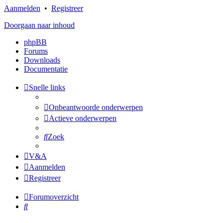
Aanmelden
•
Registreer
Doorgaan naar inhoud
phpBB
Forums
Downloads
Documentatie
Snelle links
Onbeantwoorde onderwerpen
Actieve onderwerpen
Zoek
V&A
Aanmelden
Registreer
Forumoverzicht
Zoek