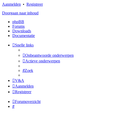
Aanmelden
•
Registreer
Doorgaan naar inhoud
phpBB
Forums
Downloads
Documentatie
Snelle links
Onbeantwoorde onderwerpen
Actieve onderwerpen
Zoek
V&A
Aanmelden
Registreer
Forumoverzicht
Zoek